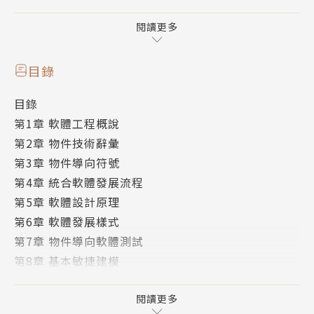
mework），開發者可以將此框架「客製化」以適合本
身的需求。讀者在學習本書之後，將有能力應用物件導
閱讀更多
向技術從事軟體發展工作。
目錄
本書有別於傳統的軟體工程書籍，引入現代的先進軟體
目錄
工程技術，並具有下列特色：
第1章 軟體工程概說
第2章 物件技術辭彙
◎全面理解基本軟體工程與物件導向的觀念。
第3章 物件導向符號
◎提供「案例研究」（case study）說明物件導向軟
第4章 統合軟體發展流程
體發展流程。
第5章 軟體設計原理
◎介紹系統化軟體測試技術與方法，導引出各種敏捷軟
第6章 軟體發展樣式
體發展方法，如Scrum方法。
第7章 物件導向軟體測試
◎根據軟體設計原理與發展樣式，協助發展者發展可保
第8章 基本敏捷建模
養的軟體系統，提高設計品質。
第9章 敏捷發展方法
◎以敏捷觀念介紹一些有用的建模原理與應用，例如責
第10章 責任驅動設計
閱讀更多
任驅動設計、模型驅動架構。