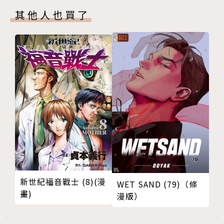
第12話
其他人也買了
附錄漫畫
後記
版權頁
新世紀福音戰士 (8)(漫
WET SAND (79)（條
畫)
漫版）