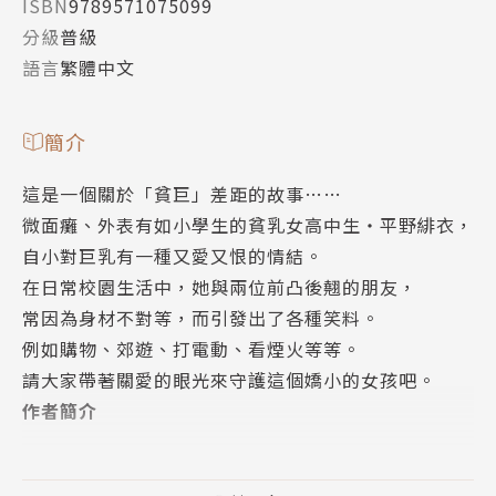
ISBN
9789571075099
分級
普級
語言
繁體中文
簡介
這是一個關於「貧巨」差距的故事……
微面癱、外表有如小學生的貧乳女高中生‧平野緋衣，
自小對巨乳有一種又愛又恨的情結。
在日常校園生活中，她與兩位前凸後翹的朋友，
常因為身材不對等，而引發出了各種笑料。
例如購物、郊遊、打電動、看煙火等等。
請大家帶著關愛的眼光來守護這個嬌小的女孩吧。
作者簡介
ひみつ