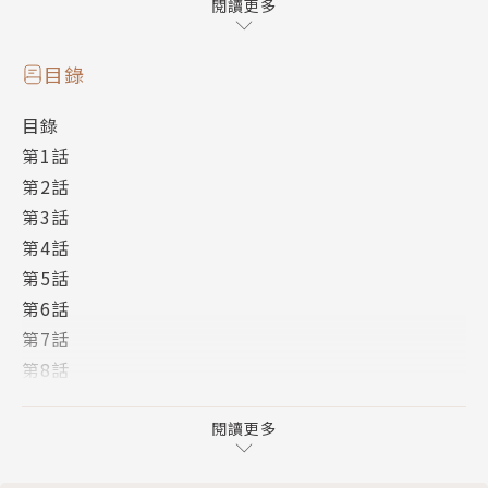
閱讀更多
日本漫畫家，畫風可愛，代表作為「責任編輯沒子小姐
(暫)」。
目錄
目錄
譯者簡介
第1話
第2話
平川遊佐
第3話
第4話
自由譯者
第5話
第6話
第7話
第8話
第9話
第10話
閱讀更多
第11話