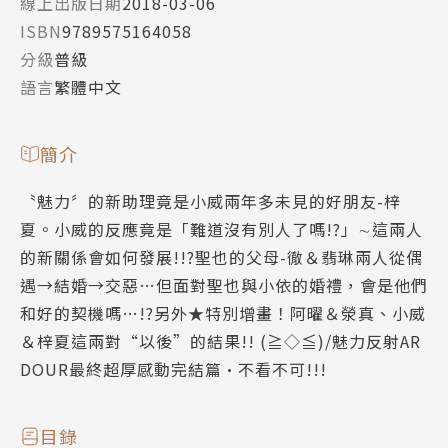
線上出版日期
2018-03-06
ISBN
9789575164058
分級
普級
語言
繁體中文
簡介
〝魅力〞的新助理竟是小威兩年多未見的好朋友-梓
夏。小威的反應竟是「難道沒有別人了嗎!?」∼這兩人
的新關係會如何發展!!?聖也的父母-徹＆翡琳兩人從偶
遇→結婚→交惡…但面對聖也與小依的婚禮，會是他們
和好的契機嗎…!?另外★特別增畫！阿曜＆滎真、小威
＆梓夏這兩對“以後”的結果!! (≧◇≦)/魅力反射AR
DOUR最終超厚感動完結篇•不看不可!!!
目錄