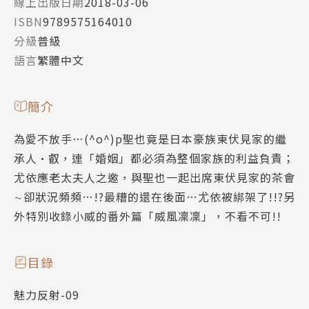
線上出版日期
2018-03-06
ISBN
9789575164010
分級
普級
語言
繁體中文
簡介
為愛不放手…(^o^)p聖也竟是日本豪族東伏見家的繼
承人•叡，連「婚姻」都必須為整個家族的利益負責；
尤依應老太夫人之邀，與聖也一起出席東伏見家的茶會
∼卻狀況頻頻…!?最糟的還在後面…尤依被綁架了!!?另
外特別收錄小威的番外篇「威風凜凜」，不看不可!!
目錄
魅力反射-09