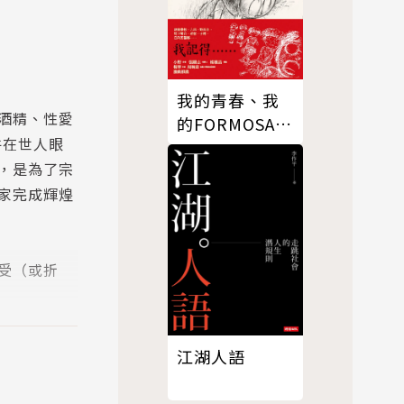
我的青春、我
酒精、性愛
的FORMOSA.
件在世人眼
II, 惡夢醒來
，是為了宗
家完成輝煌
受（或折
江湖人語