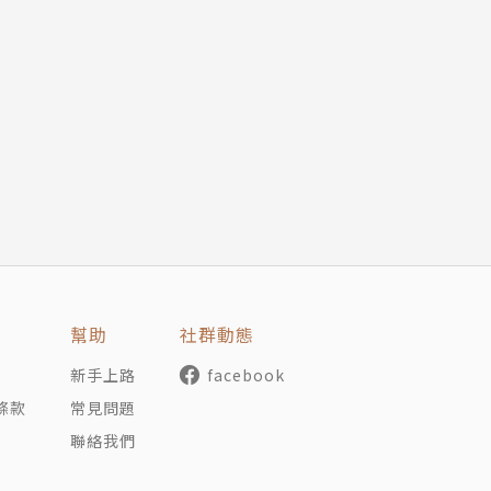
的譯者。譯有《下一個家在何方》、《跟任何人都可以聊得來
970》等書。
嫉俗的輿論
幫助
社群動態
新手上路
facebook
條款
常見問題
習變嗨
聯絡我們