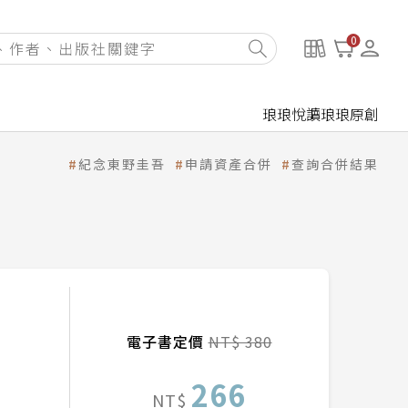
0
琅琅悅讀
琅琅原創
紀念東野圭吾
申請資產合併
查詢合併結果
電子書定價
NT$ 380
266
NT$