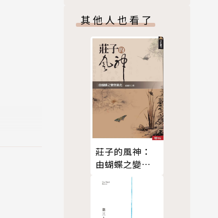
其他人也看了
文明。想了
莊子的風神：
由蝴蝶之變到
的兩本暢銷書
氣化
。