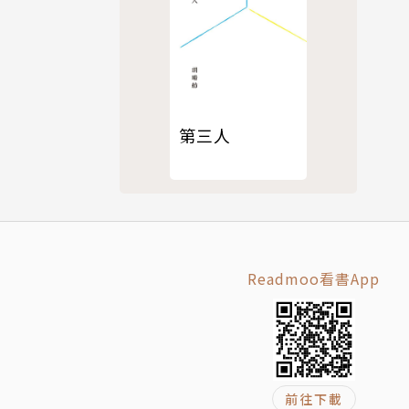
》、《是設
第三人
Readmoo看書App
前往下載