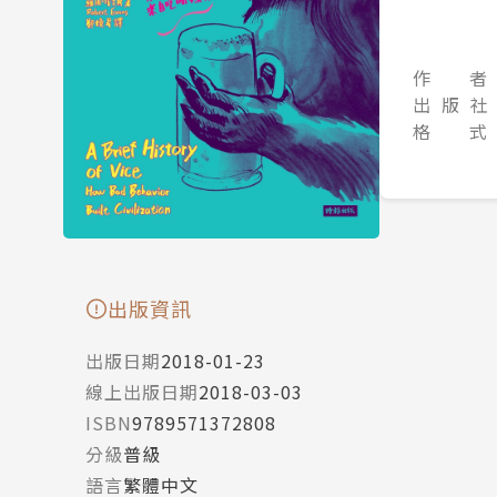
作 者
出 版 社
格 式
出版資訊
出版日期
2018-01-23
線上出版日期
2018-03-03
ISBN
9789571372808
分級
普級
語言
繁體中文