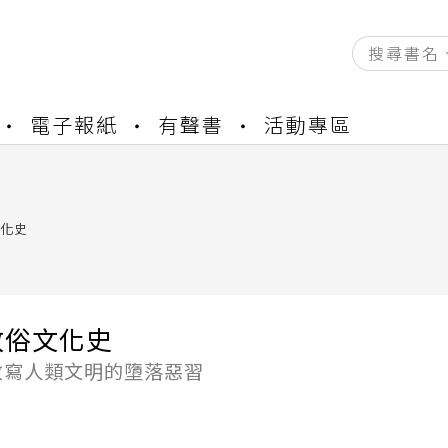
資產合併結果查詢
電子報紙
有聲書
活動專區
中，本站同步暫停部分閱讀服務
書櫃開通申請
與資產合併申請圖文教學
資產合併結果查詢
化史
中，本站同步暫停部分閱讀服務
敗俗文化史
改寫人類文明的墮落惡習