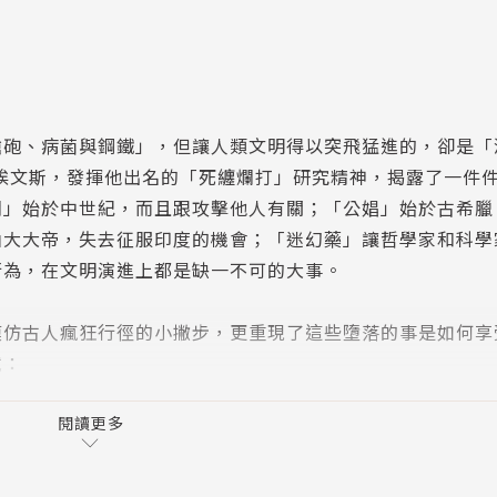
槍砲、病菌與鋼鐵」，但讓人類文明得以突飛猛進的，卻是「
羅伯‧埃文斯，發揮他出名的「死纏爛打」研究精神，揭露了一件
爛」始於中世紀，而且跟攻擊他人有關；「公娼」始於古希臘
山大大帝，失去征服印度的機會；「迷幻藥」讓哲學家和科學
行為，在文明演進上都是缺一不可的大事。
模仿古人瘋狂行徑的小撇步，更重現了這些墮落的事是如何享
試：
閱讀更多