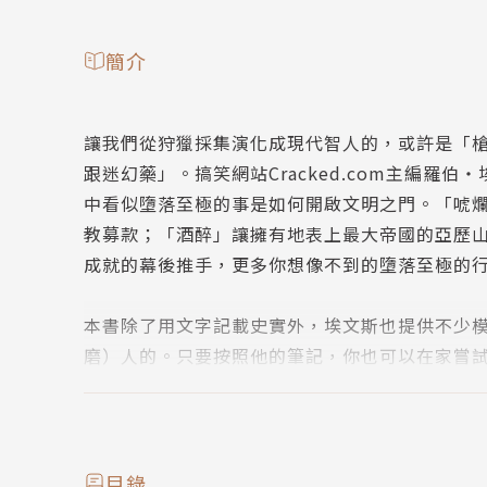
簡介
讓我們從狩獵採集演化成現代智人的，或許是「
跟迷幻藥」。搞笑網站Cracked.com主編
中看似墮落至極的事是如何開啟文明之門。「唬
教募款；「酒醉」讓擁有地表上最大帝國的亞歷
成就的幕後推手，更多你想像不到的墮落至極的
本書除了用文字記載史實外，埃文斯也提供不少
磨）人的。只要按照他的筆記，你也可以在家嘗
• 學古希臘哲人藉迷幻藥暢遊天堂
• 學印度神享用蘇摩酒
• 開一場石器時代的銳舞趴踢
目錄