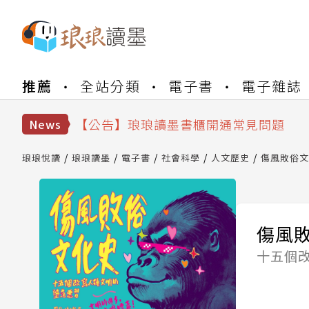
【公告】琅琅書店服務升級重要說明及
推薦
全站分類
電子書
電子雜誌
【公告】因 Readmoo 讀墨系統維護
【公告】琅琅讀墨數位閱讀資產合併與
【公告】琅琅讀墨書櫃開通常見問題
News
【公告】琅琅讀墨 3 分鐘完成書櫃開通
【公告】琅琅書店服務升級重要說明及
琅琅悅讀
琅琅讀墨
電子書
社會科學
人文歷史
傷風敗俗文
【公告】因 Readmoo 讀墨系統維護
傷風
十五個