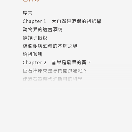
• 學中美洲原住民用古鼻煙管抽菸草 ……等
序言
Chapter 1 大自然是酒保的祖師爺
（以上行為請斟酌嘗試，若有遊走法律邊緣或危
動物界的遠古酒精
醉猴子假說
請放心，做完這些的埃文斯還活著。
棕櫚樹與酒精的不解之緣
始祖咖啡
埃文斯用他的墮落實驗，致敬那些歷史上瘋狂的
Chapter 2 音樂是最早的藥？
解那些正史不能也不敢談的墮落史，就一定不能
巨石陣原來是專門開趴場地？
作者簡介
建造石器時代迪斯可的科學
改變人心的節奏是一門奇妙的科學
羅伯‧埃文斯 Robert Evans
Chapter 3 名人崇拜與希臘人早料想到的八卦
太初之始，有了猴子跟明星
搞笑網站cracked.com主編。文章不出則已，
追星追出病來
《你可能是個喪屍》（You Might Be a Zom
名人崇拜與宗教信仰間的曖昧關聯
Chapter 4 喝醉的雙方如何創造（破壞）文明
譯者簡介