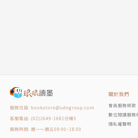
酒精年代（或在現代「少量多餐」的喝法）
改變歷史的諸位酒鬼
鄭煥昇
瓦里帝國酒醒人散
奇卡啤酒：把美索亞美利加團結起來的液體
教育界的逃兵，翻譯的志願役，喜歡看書、堆書
Chapter 5 素行不良如何化身文明救星
計，讓城市更快樂》、《全面失控》、《普羅旺斯1
演化給予自戀的回饋
過分自信的古代智慧
垃圾話與「講白賊」的智慧
建構社會的基石，也包括不堪入耳的羞辱與憤世
Chapter 6 神選的行業：性工作者的祕史
令人嘖嘖稱奇的古代「公娼」
關於我們
安全閥理論
會員服務條款
服務信箱: bookstore@udngroup.com
性產業的醫療應用
數位閱讀服務
Chapter 7 毒品、宗教的誕生，和向哲學家學
客服電話: (02)2649-1681分機5
隱私權聲明
猴子、魔菇，跟諸神的誕生
服務時間: 週一～週五09:00~18:00
尋找蘇摩