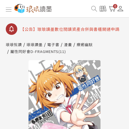
【公告】因 Readmoo 讀墨系統維護中，本站同步暫
0
停部分閱讀服務
【公告】琅琅讀墨數位閱讀資產合併與書櫃開通申請
【公告】琅琅讀墨書櫃開通常見問題
【公告】琅琅讀墨 3 分鐘完成書櫃開通與資產合併申
請圖文教學
琅琅悅讀
琅琅讀墨
電子書
漫畫
療癒幽默
【公告】琅琅書店服務升級重要說明及資產合併結果
屬性同好會D-FRAGMENTS(11)
查詢
【公告】因 Readmoo 讀墨系統維護中，本站同步暫
停部分閱讀服務