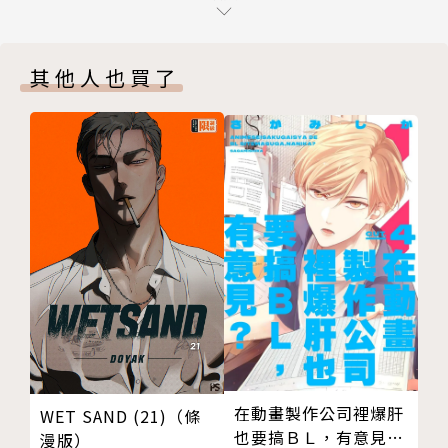
86話
《屬性同好會D-FRAGMENTS(10)》
86話
其他人也買了
附錄漫畫
版權頁
在動畫製作公司裡爆肝
WET SAND (21)（條
也要搞ＢＬ，有意見？
漫版）