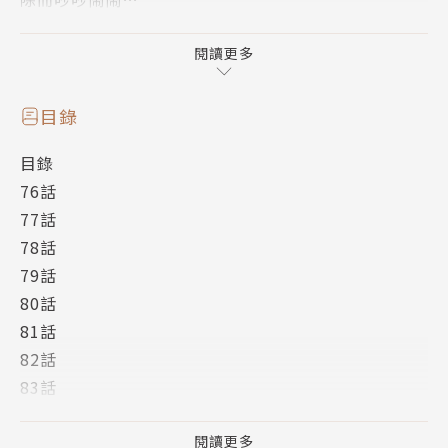
沒想到芦花家卻發生了意想不到的意外！！
堅次與芦花不得不住在同一屋簷下，
閱讀更多
但芦花的妹妹與高尾社長竟然也都跟著住了進來－
－！？
目錄
主角吐槽越來精闢的搞笑漫畫第11集！！
目錄
作者簡介
76話
77話
春野友矢
78話
79話
第一部單行本「屬性同好會D-FRAGMENTS」中充滿
80話
天馬行空的搞笑妙梗，爆笑指數破表。而由後記看來，
81話
本人似乎也是怪咖一枚。
82話
83話
相關著作
84話
《魔王大人，拿一下那個!!(5)》
85話
閱讀更多
《魔王大人，拿一下那個!!(4)》