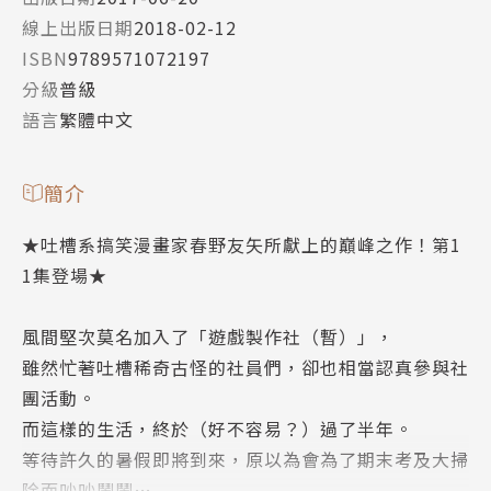
線上出版日期
2018-02-12
ISBN
9789571072197
分級
普級
語言
繁體中文
簡介
★吐槽系搞笑漫畫家春野友矢所獻上的巔峰之作！第1
1集登場★
風間堅次莫名加入了「遊戲製作社（暫）」，
雖然忙著吐槽稀奇古怪的社員們，卻也相當認真參與社
團活動。
而這樣的生活，終於（好不容易？）過了半年。
等待許久的暑假即將到來，原以為會為了期末考及大掃
除而吵吵鬧鬧…