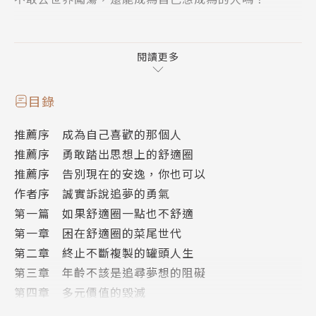
「台灣社會就像一盤豐盛的桌菜，到了我們念高中大學
時，桌上已剩菜尾，到了我們準備就業時，已經杯盤狼
閱讀更多
藉、吃乾抹盡。」──＜像我這樣七年級的人＞‧蘇瑋
璇
目錄
推薦序 成為自己喜歡的那個人
本書作者誠實記錄了自己曾經如何在高中立定志向，卻
推薦序 勇敢踏出思想上的舒適圈
在醫學院畢業前夕對未來感到茫然，而決定奮力一擊，
推薦序 告別現在的安逸，你也可以
尋找新方向。在對世界投遞出一封封履歷表之後，得到
作者序 誠實訴說追夢的勇氣
聯合國總部與哈佛大學的面試機會，與夢寐以求的世界
第一篇 如果舒適圈一點也不舒適
一流人才共事，以及跨出舒適圈後所看過的、感受過的
第一章 困在舒適圈的菜尾世代
艱難。
第二章 終止不斷複製的罐頭人生
第三章 年齡不該是追尋夢想的阻礙
希望每個正在迷惘中的你，都可以在這些茫然與勇氣
第四章 多元價值的毀滅
裡，重新找到人生的出口。
第五章 夢想，就應該把餅畫大