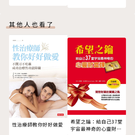
第十八章 國際志工與貧窮產業
碩士畢業前，選擇到美國哈佛大學做全球衛生研究。現
第十九章 手心向下的快感？
任職於哈佛大學體系裡的麻州總醫院繼續研究健康不平
第二十章 永遠記得不卑不亢
其他人也看了
等。
附錄 寫在〈「愛台灣，就是畢業了先不要回來。」─
─現在我明白，這句話背後的沉重〉之後
國中時，從台中的鄉下到台中的市區唸書，被認為是個
庄腳囝仔；高中後漂泊到台北，度過八年的歲月，成為
台北人眼中的鄉下人、台中人眼中的台北人。之後，搬
著兩箱半的行李來到波士頓，被美國朋友笑稱「從世界
的鄉下來的」，從此成為美國社會的局外人、台灣社會
的局內人。
旅美後，於〈換日線CROSSING〉撰寫〔脫下白袍後
的各種可能〕專欄，將她在海外的切身觀察分享給台灣
的讀者，憑藉著「愛台灣」的心，2016年發表＜「愛
希望之鑰：給自己37堂
性治療師教你好好做愛
台灣，就是畢業了先不要回來。」──現在我明白，這
宇宙最神奇的心靈財富
句話背後的沉重＞這篇文章，引起廣大的轉貼與討論。