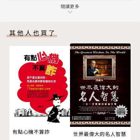
第二篇 只要敢闖，世界就是你的
閱讀更多
作者簡介
第六章 為了核心價值而勇敢改變
第七章 離開體制，對未來的人生負責
Y.C.Hung
其他人也買了
第八章 聯合國與哈佛的面試：你的Commitment是
什麼？
一九九○年生，台中人。
第九章 勇敢成為世界的獨一無二
第十章 那些大江大海的人們哪
曉明女中、台中女中、台北醫學大學醫學系、陽明大學
第十一章 成功故事的選樣偏差
公共衛生碩士。
第三篇 站在語言、文化與價值觀的十字路口
第十二章 出國生活，需要花十倍的力氣
18歲以前唯一的夢想是當醫生，在夢想即將實現時，
第十三章 英文是能力，不是托福的分數
卻開始惶恐自己除了當醫生之外什麼都不會，也因為醫
第十四章 美國社會裡的局外人
學生時在哈佛醫學院交換期間豐沛的學習經驗，打開了
第十五章 文化衝突與反文化衝突
視野，畢業後為了「想要追求更大舞台」，而選擇出走
第四篇 在地球另一端，從異鄉看家鄉
台灣，在拿到醫師證書後開始了人生的大冒險。
第十六章 為何有家回不得？
有點心機不算詐
世界最偉大的名人智慧
第十七章 小確幸與旅行構成的世界觀
曾同時獲得聯合國日內瓦總部、哈佛大學的面試機會，