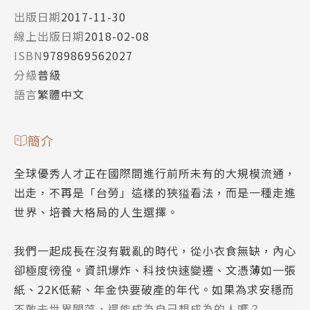
出版日期
2017-11-30
線上出版日期
2018-02-08
ISBN
9789869562027
分級
普級
語言
繁體中文
簡介
全球優秀人才正在國際間進行前所未有的大規模流通，
出走，不再是「台勞」這樣的狹獈看法，而是一種走進
世界、培養大格局的人生選擇。
我們一起成長在沒有戰亂的時代，從小衣食無缺，內心
卻極度徬徨。資訊爆炸、科技快速變遷、文憑薄如一張
紙、22K低薪、年金快要破產的年代。如果為求安穩而
不敢去世界闖蕩，還能成為自己想成為的人嗎？