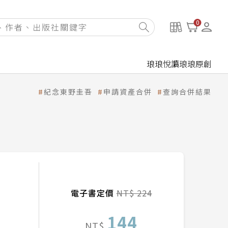
0
琅琅悅讀
琅琅原創
紀念東野圭吾
申請資產合併
查詢合併結果
電子書定價
NT$ 224
144
NT$