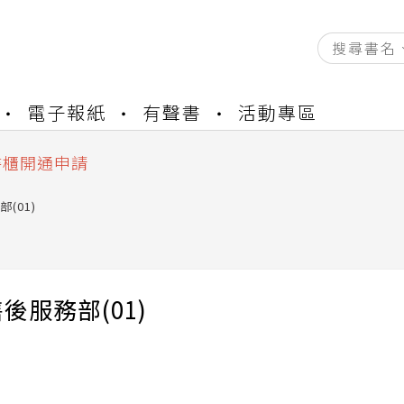
資產合併結果查詢
電子報紙
有聲書
活動專區
中，本站同步暫停部分閱讀服務
書櫃開通申請
與資產合併申請圖文教學
資產合併結果查詢
(01)
中，本站同步暫停部分閱讀服務
後服務部(01)