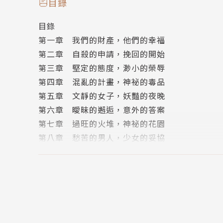
目錄
目錄
作者介紹
第一章 我們的財產，他們的幸福
作者簡介
第二章 自殺的申請，挽回的開始
第三章 堅定的態度，渺小的榮辱
千川
第四章 混亂的計畫，神祕的毒品
第五章 文靜的女子，妖豔的夜晚
稀奇古怪的思考方式，大量侵占了大腦其他正常
第六章 曖昧的邂逅，意外的答案
現在雖然在念和小說關係不大的專業，但我的口
第七章 過旺的火堆，神祕的花園
第八章 愁苦的男人，少女的妥協
繪者簡介
第九章 最終的申請，陪伴的柴犬
第十章 迷惘的自我，殘忍的祝福
Ooi Choon Liang
第十一章 信標的參照，分手的愛意
後記
期待（千川）這本新小說故事 ，感覺千川每個新
版權頁
我嘴饞⋯⋯^_^哈哈！）