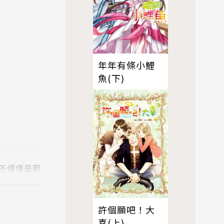
年年有條小鯉
魚(下)
不僅僅是照
許個願吧！大
一件商品，
喜(上)