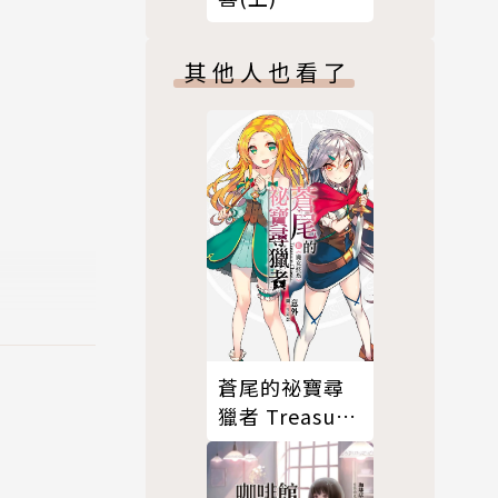
其他人也看了
中。
蒼尾的祕寶尋
獵者 Treasure
。（其實是
chaser(03)