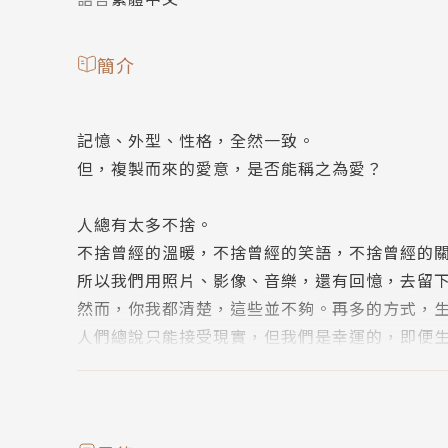
簡介
記憶、外型、性格，全然一致。
但，複製而來的愛意，是否能稱之為愛？
人總有太多不捨。
不捨曾經的溫暖，不捨曾經的笑語，不捨曾經的
所以我們用照片、影像、音樂，還有回憶，去留
然而，你我都清楚，這些並不夠。再多的方式，
人們總說只能接受現實，但我們是幸運的，即便
片、影像、音樂或者回憶，我們還有──被復活
與其對方離開後無限追思，不如在世時珍視對待
那麼，「第二人生」，在此為您服務。