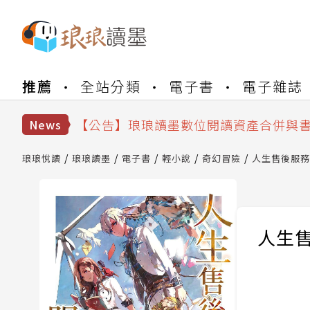
【公告】琅琅書店服務升級重要說明及
推薦
全站分類
電子書
電子雜誌
【公告】因 Readmoo 讀墨系統維護
【公告】琅琅讀墨數位閱讀資產合併與
【公告】琅琅讀墨書櫃開通常見問題
News
【公告】琅琅讀墨 3 分鐘完成書櫃開通
【公告】琅琅書店服務升級重要說明及
琅琅悅讀
琅琅讀墨
電子書
輕小說
奇幻冒險
人生售後服務部
【公告】因 Readmoo 讀墨系統維護
人生售