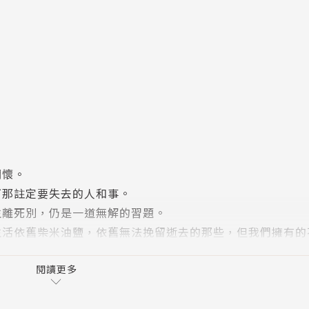
關懷。
下那註定要失去的人和事。
生離死別，仍是一道無解的習題。
生活依舊柴米油鹽，依舊無法挽留逝去的那些，但我們擁有的
的摯愛。
閱讀更多
；如果您錯過了第一次機會，只要您願意讓您的摯愛從此只是