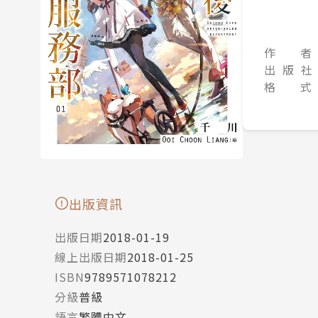
作 者
出 版 社
格 式
出版資訊
出版日期
2018-01-19
線上出版日期
2018-01-25
ISBN
9789571078212
分級
普級
語言
繁體中文