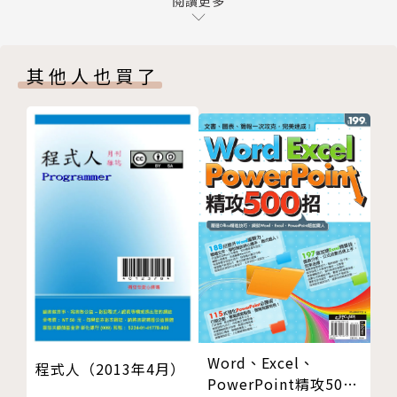
架構清單檔案 AndroidManifest.xml
閱讀更多
專業領域涵蓋：應用及遊戲類實務專案設計
AndroidManifest.xml 的架構
3 Activity 運作模式
競賽及獲獎
其他人也買了
Activity 生命週期
2016年經濟部工業局OpenData競賽，個人作品「你
Intent 啟動另一個 Activity
農我農」獲得農業組銀獎
傳遞資料到另一個 Activity
2012年電信創新應用大賽社會組優勝
回傳結果回原來的 Activity
2012年中區國稅局App創意設計大賽佳作...等等
自訂Application
Fragment 模式
相關著作:《Android App開發者必修16堂課：最強範
建立Fragment
例！經典得獎程式碼完全解析》《Google Android 手
Fragement 的運作設計
機APP開發入門》
Fragment 開發架構應用
結論
4 常用版面配置
LinearLayout
Word、Excel、
程式人（2013年4月）
RelativeLayout
PowerPoint精攻500