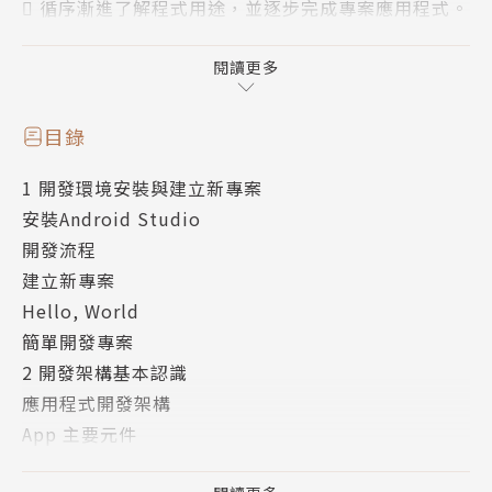
 循序漸進了解程式用途，並逐步完成專案應用程式。
 官方iPas 考證試題演練，充分複習加強概念，讓您
輕鬆考照。
閱讀更多
提供Android入門開發的專業技能與知識，教導讀者學
目錄
習建立職場軟實力，輔以專題實作與習題練習，跟著本
1 開發環境安裝與建立新專案
書學習後可輕鬆考取專業證照，進入企業界貢獻所學，
安裝Android Studio
成為業界之專才人員。
開發流程
建立新專案
作者簡介
Hello, World
簡單開發專案
趙令文
2 開發架構基本認識
應用程式開發架構
資策會特約講師
App 主要元件
Sun官方認證Java講師
Intent（意圖）
授課範圍涵蓋：Java/J2EE/Android/PHP/Swift/iOS