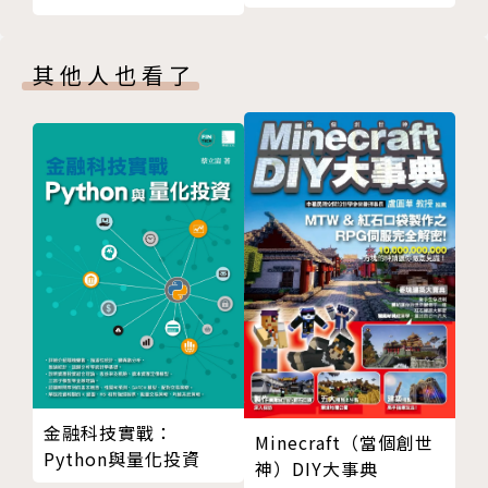
ConstraintLayout
招
FrameLayout
TableLayout
其他人也看了
ListView
RecyclerView
GridView
ViewFlipper
5 常用UI元件
屬性
EditText
CheckBox
日期對話框
時間對話框
自訂 View
使用者事件處理
金融科技實戰：
Minecraft（當個創世
Python與量化投資
UI Event
神）DIY大事典