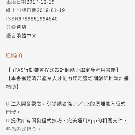
出版日期
2017-12-19
線上出版日期
2018-01-19
ISBN
9789861994840
分級
普級
語言
繁體中文
簡介
【 iPAS行動裝置程式設計師能力鑑定參考用書籍】
【本書獲經濟部產業人才能力鑑定暨培訓創新推動計畫
補助】
 注入開發觀念，引導讀者從UI／UX的原理進入程式
開發。
 提供所有開發程式技巧，完美運用App的相關元件，
熟悉各式指令。