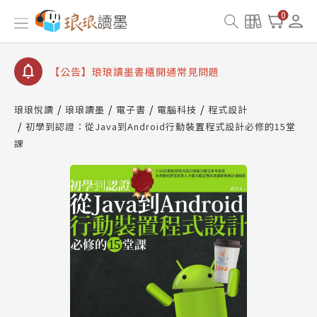
【公告】因 Readmoo 讀墨系統維護中，本站同步暫
0
停部分閱讀服務
【公告】琅琅讀墨數位閱讀資產合併與書櫃開通申請
【公告】琅琅讀墨書櫃開通常見問題
【公告】琅琅讀墨 3 分鐘完成書櫃開通與資產合併申
請圖文教學
琅琅悅讀
琅琅讀墨
電子書
電腦科技
程式設計
【公告】琅琅書店服務升級重要說明及資產合併結果
初學到認證：從Java到Android行動裝置程式設計必修的15堂
查詢
課
【公告】因 Readmoo 讀墨系統維護中，本站同步暫
停部分閱讀服務