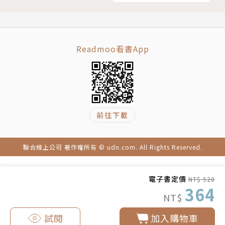
對話框 Dialog
選擇式對話框
自訂對話框
簡短訊息 Toast
Readmoo看書App
ProgressBar
6 執行緒與非同步任務
Thread
背景執行緒
Timer / TimerTask
前往下載
AsyncTask
7 儲存存取機制
聯合線上公司 著作權所有 © udn.com. All Rights Reserved.
偏好設定
Java I/O
電子書定價
NT$ 520
專案專屬空間存取
364
NT$
共用空間存取機制
8 內容提供者與解析器
試閱
加入購物車