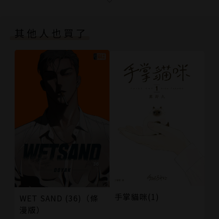
0213 飛躍刺入
0214 同步攻擊
其他人也買了
奥付
手掌貓咪(1)
WET SAND (36)（條
漫版）