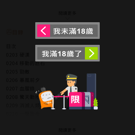
警鈴也不再作響，
殺戮的舞台終於移向現實的世界了…！
閱讀更多
目錄
目次
0203 硬漢
0204 移動的巨石
0205 勁敵
0206 暴風前夕
0207 血腥錄
0208 驚天動地的決鬥
0209 消滅人類的宣告
0210 一擊致命
0211 玄野眼裡所看到的
0212 希望渺茫
閱讀更多