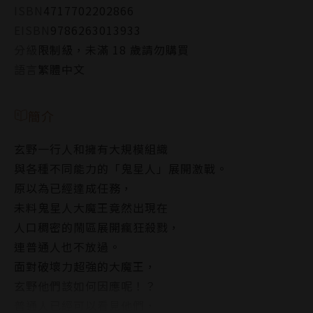
ISBN
4717702202866
EISBN
9786263013933
分級
限制級，未滿 18 歲請勿購買
語言
繁體中文
簡介
玄野一行人和擁有大規模組織
與各種不同能力的「鬼星人」展開激戰。
原以為已經達成任務，
未料鬼星人大魔王竟然出現在
人口稠密的鬧區展開瘋狂殺戮，
連普通人也不放過。
面對破壞力超強的大魔王，
玄野他們該如何因應呢！？
普通人已經可以看見他們，