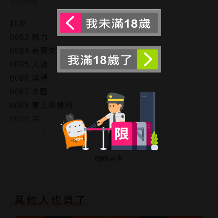
目次
0083 無力
0084 奇襲失敗
0085 人語
0086 溝通
0087 本體
0088 意志的勝利
0089 弟
0090 孤獨
0091 搭訕？
0092 轉學生
閱讀更多
0093 黑球的房間
0094 玄野計
其他人也買了
奥付