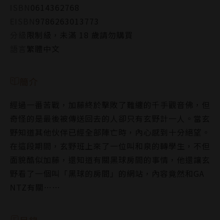
ISBN
0614362768
EISBN
9786263013773
分級
限制級，未滿 18 歲請勿購買
語言
繁體中文
簡介
經過一番苦戰，加藤終於擊敗了難纏的千手觀音佛，但
奇怪的是最後被傳送回去的人卻只有玄野計一人。當玄
野知道其他伙伴已經全部陣亡時，內心感到十分絕望。
在這段期間，玄野班上來了一位叫和泉的轉學生，不但
面貌酷似加藤，還知道有關黑球房間的事情，他還讓玄
野看了一個叫「黑球的房間」的網站，內容竟然和GA
NTZ有關……
目錄