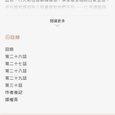
不料暗地裡卻有人策畫要對他們不利……!? 充滿龍與
魔法的正統派幻想物語，形勢告急的第6集登場!!
作者簡介
閱讀更多
原作 / 瑞智士記
輕小說作家，曾獲得第4屆「富士見Young Mystery大
目錄
賞」（富士見書房主辦，含有解謎及驚悚成分的輕小說
目錄
獎項）佳作、第1屆「新YJ原作大賞」（集英社主辦，
第二十六話
青年漫畫誌YOUNG JUMP的漫畫原作獎項）大賞等
第二十七話
等。
第二十八話
漫畫 / RAN
第二十九話
本名澤野陵，新潟縣出身，日本動漫專門學校（JAM）
第三十話
畢業，是漫畫家YUI的雙胞胎弟弟。2003年在講談社
作者後記
《Magazine Special》連載赤松健原案的漫畫《陸上
版權頁
防衛隊》，是其首部連載漫畫。2007年在講談社《月
刊少年天狼星》連載原創漫畫《女僕戰記》，是其第二
部連載漫畫與第一部原創漫畫。