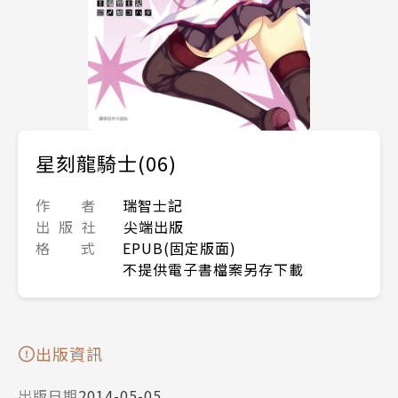
星刻龍騎士(06)
作 者
瑞智士記
出 版 社
尖端出版
格 式
EPUB(固定版面)
不提供電子書檔案另存下載
出版資訊
出版日期
2014-05-05