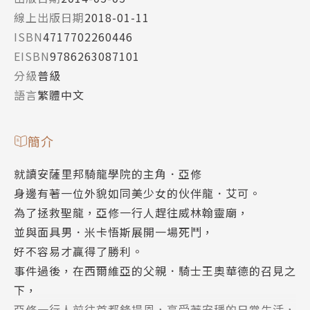
線上出版日期
2018-01-11
ISBN
4717702260446
EISBN
9786263087101
分級
普級
語言
繁體中文
簡介
就讀安薩里邦騎龍學院的主角．亞修
身邊有著一位外貌如同美少女的伙伴龍．艾可。
為了拯救聖龍，亞修一行人趕往威林翰靈廟，
並與面具男．米卡悟斯展開一場死鬥，
好不容易才贏得了勝利。
事件過後，在西爾維亞的父親．騎士王奧華德的召見之
下，
亞修一行人前往首都鋒提恩，享受著安穩的日常生活，