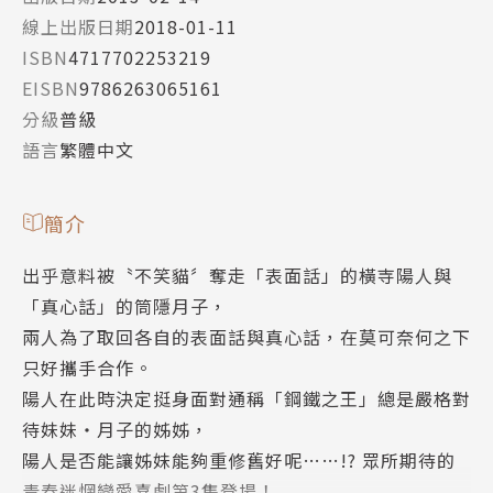
線上出版日期
2018-01-11
ISBN
4717702253219
EISBN
9786263065161
分級
普級
語言
繁體中文
簡介
出乎意料被〝不笑貓〞奪走「表面話」的橫寺陽人與
「真心話」的筒隱月子，
兩人為了取回各自的表面話與真心話，在莫可奈何之下
只好攜手合作。
陽人在此時決定挺身面對通稱「鋼鐵之王」總是嚴格對
待妹妹‧月子的姊姊，
陽人是否能讓姊妹能夠重修舊好呢……!? 眾所期待的
青春迷惘戀愛喜劇第3集登場！