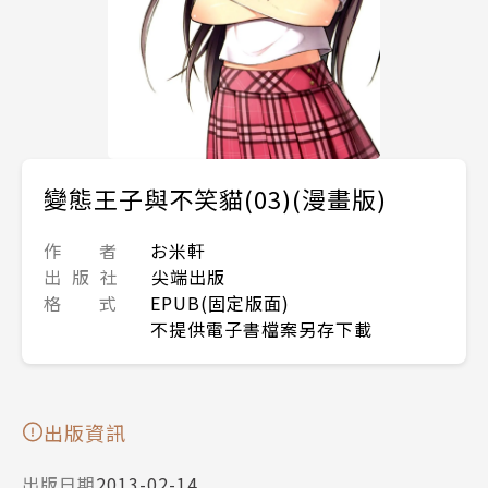
變態王子與不笑貓(03)(漫畫版)
作 者
お米軒
出 版 社
尖端出版
格 式
EPUB(固定版面)
不提供電子書檔案另存下載
出版資訊
出版日期
2013-02-14