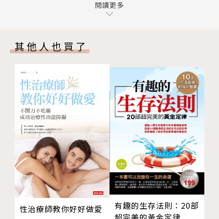
第三幕：沒得獎，過程享受到了
閱讀更多
國家劇院舞臺上，不知要演什麼
金鐘夢又碎
其他人也買了
《小站》的時光之旅
用聲音演獨角戲的DJ
第四幕：吃虧算什麼，活得快樂最重要
貓罐頭，有點腥
護照又掉了
老婆也丟了
第五幕：卑微，更懂得滿足
賓士先生
快樂扶棺人
我家巷口的公主
車陣裡的身影
盛裝怪叔叔
有趣的生存法則：20部
性治療師教你好好做愛
第六幕：原來，孩子是我的老師
超完美的黃金定律