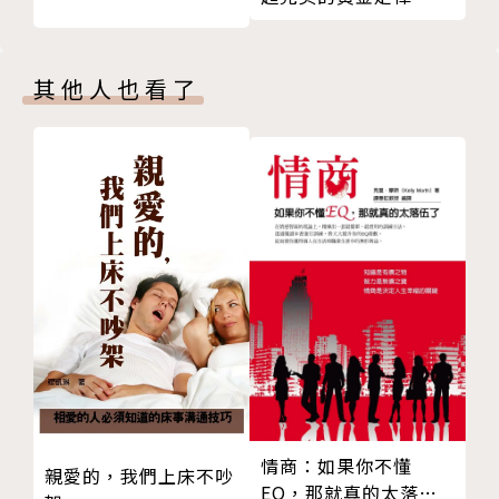
幼幼賽車手
收銀臺男孩
吃草莓的小女孩
其他人也看了
天上掉下來的白頭翁
後記
情商：如果你不懂
親愛的，我們上床不吵
EQ，那就真的太落伍