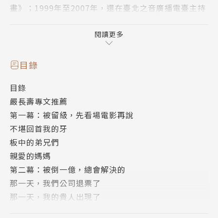
畫》；1999年至2007年，還在臺北之音廣播電臺主持
「On The Road Again」、「臺北週末樂陶陶」、「B
ack To The 70」、「陶爸On The Road」等西洋音
閱讀更多
樂節目。
愛旅行也愛寫作的他，並曾在《商業周刊》撰寫旅遊專
目錄
欄【董事長嬉遊記】；近年亦在奇哥發行、主筆【陶
目錄
冶】季刊。著有《名人下午茶──陶傳正時間》。
嚴長壽專文推薦
第一幕：被留級，先看場電影再說
不堪回首我的牙
板中的弟兄們
親愛的媽媽
第二幕：被倒一億，總會解決的
那一天，我們公司退票了
那一天，我的貴人出現了
人間事，塞翁馬