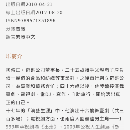
出版日期
2010-04-21
線上出版日期
2012-08-20
ISBN
9789571351896
分級
普級
語言
繁體中文
簡介
陶傳正，奇哥公司董事長。二十五歲接手父親陶子厚負
債十幾億的食品和紡織等事業群，之後自行創立奇哥公
司，為事業和債務奔忙；四十六歲以後，他陸續接演舞
臺劇、電視劇、當DJ、寫作、自助旅行，開始活出真
正的自己。
十七年的「演藝生涯」中，他演出十六齣舞臺劇（共三
百多場）；電視劇方面，也兩度入圍最佳男主角──1
999年華視劇場《出走》、2009年公視人生劇展《想