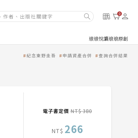
0
琅琅悅讀
琅琅原創
紀念東野圭吾
申請資產合併
查詢合併結果
電子書定價
NT$ 380
266
NT$