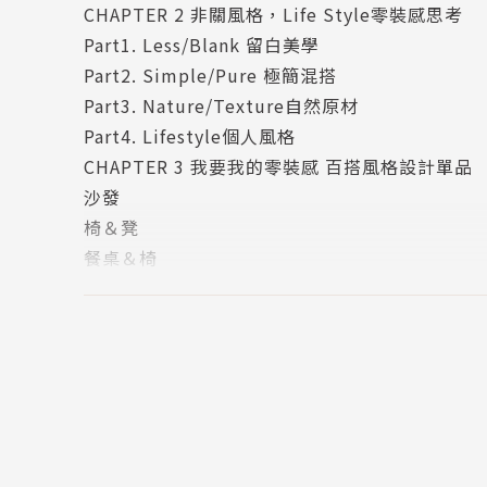
CHAPTER 2 非關風格，Life Style零裝感思考
1.創造平凡生活的不平凡空間生活美學經驗。
Part1. Less/Blank 留白美學
2.生產有朝氣的版面風格。
Part2. Simple/Pure 極簡混搭
3.鼓吹家的新價值觀。
Part3. Nature/Texture自然原材
4.關心對居家生活懷有健康心情的讀者。
Part4. Lifestyle個人風格
5.追蹤具有可學習特質的新穎空間美學案例。
CHAPTER 3 我要我的零裝感 百搭風格設計單品
6.提供讀者看得懂、學得會、買的到、省到錢的
沙發
漂亮家居部落格 http://exhouse.pixnet.net/bl
椅＆凳
漂亮家居好生活: http://www.facebook.com/m
餐桌＆椅
漂亮家居設計家: http://www.searchome.net/
室內照明
居家收納
相關著作:《2018漂亮家居百大設計師》《傢
傢飾雜貨
活品味》《家的修繕常備手冊：哥動手修，姐自己來，
特別附錄 風格好店嚴選＆適切生活宅設計師
業學：就愛老空間的跨時代魅力，從企劃、定位、
風格好店嚴選
水、管線、結構、設備關鍵痛點，放心住一輩子》
適切生活宅設計師