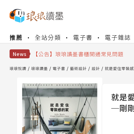
【公告】琅琅書店服務升級重要說明及
推薦
全站分類
電子書
電子雜誌
【公告】因 Readmoo 讀墨系統維護
【公告】琅琅讀墨數位閱讀資產合併與
【公告】琅琅讀墨書櫃開通常見問題
News
【公告】琅琅讀墨 3 分鐘完成書櫃開通
【公告】琅琅書店服務升級重要說明及
琅琅悅讀
琅琅讀墨
電子書
藝術設計
設計
就是愛住零裝感的
【公告】因 Readmoo 讀墨系統維護
就是
─剛剛