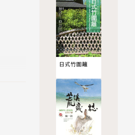
日式竹圍籬
級、彰顯生
老屋新生創
寶典：破解漏