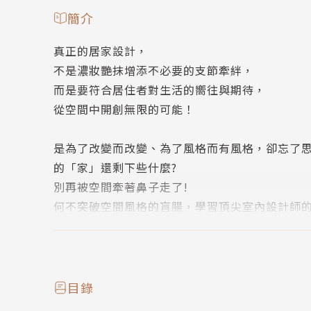
簡介
真正的居家設計，
不是濃妝艷抹增添不必要的支節牽絆，
而是要符合居住者對生活的嚮往與期待，
從空間中開創無限的可能！
是為了改變而改變、為了風格而有風格，卻忘了
的「家」還剩下些什麼?
別再被空間牽著鼻子走了!
何不突破空間風格的盲腸，學習頂尖室內設計師
心的Life Style現在開始!!
作者簡介
目錄
漂亮家居編輯部