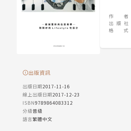
作 者
出 版 社
格 式
出版資訊
出版日期
2017-11-16
線上出版日期
2017-12-23
ISBN
9789864083312
分級
普級
語言
繁體中文