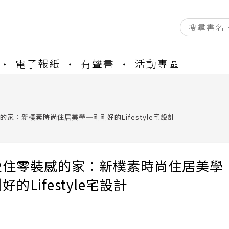
資產合併結果查詢
電子報紙
有聲書
活動專區
中，本站同步暫停部分閱讀服務
書櫃開通申請
與資產合併申請圖文教學
資產合併結果查詢
家：新樸素時尚住居美學─剛剛好的Lifestyle宅設計
中，本站同步暫停部分閱讀服務
愛住零裝感的家：新樸素時尚住居美學
好的Lifestyle宅設計