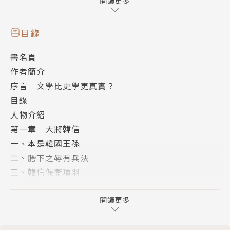
閱讀更多
項羽的性格，如何成就他西楚霸王的形象，又一步步將
他推向悲劇英雄的舞台？
目錄
在充滿投機者的亂世中，是什麼機運，讓韓信鋒芒畢
書名頁
露？
作者簡介
韓信拒絕與劉邦、項羽三分天下，對他個人的命運與歷
序言 文學比史學更真實？
史的軌跡有什麼影響？
目錄
劉邦又如何能同時背負著識人明主與寡恩疑忌的形
人物介紹
象？
第一章 大將韓信
一、本是韓國王孫
所有改變歷史命運的高度，都是無數零碎抉擇的堆
二、胯下之辱有兵法
疊。
三、韓信保衛項羽
但歷史的真相，往往被深埋在殘缺不全的史料下，等待
四、張良求得漢中
被發掘。
五、國士無雙
閱讀更多
六、蕭何截賢追韓信
秦朝末年，先有陳勝、吳廣起義，後有項羽、劉邦逐鹿
七、漢中對