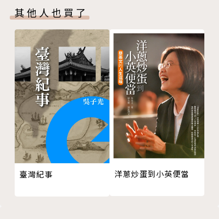
中原。胯下之辱、蕭何月下追韓信、韓信暗渡陳倉、鴻
其他人也買了
八、田榮反楚
門宴、十面埋伏、烏江自刎，項羽、韓信及楚漢之爭一
九、漢中的地形交通
直是耳熟能詳的故事。司馬遷的《史記》為千百年來的
十、章邯看走了眼
後人，塑造了項羽及韓信的形象，但許多情節僅寥寥數
十一、明出子午，暗渡陳倉
語，不足以再現真實場景。陳勝、吳廣為何選擇以項羽
第二章 彭城大戰
的祖父項燕及秦始皇的長子扶蘇為號召？侯生如何說服
一、韓王鄭昌
項羽接受劉邦的議和？韓信是如何借助古漢水之水勢由
二、張耳來歸
漢中反攻關中？項羽又如何自城陽穿越魯中山地奇襲彭
三、吃軟飯的陳平
城？隨何策反英布、陳平收買項伯、酈食其勸降齊國種
四、秦漢的鄉里社祭
種外交謀略是如何完成？項羽如何失去人心，為秦人及
五、古代的情報頭子
楚人背棄？又是誰在烏江河畔目睹了項羽最後的身
六、義帝之死
影？
七、聯軍攻佔彭城
洋蔥炒蛋到小英便當
臺灣紀事
八、項羽的反撲
李開元從不同的角度，謹慎地由田野調查與歷史文獻入
九、劉邦的極限
手，加上合理的推論及想像，抽絲剝繭地找出散佚的歷
十、回首彭城之戰
史片段，推理出楚漢相爭的豐富細節。他既像一個細心
第三章 南北兩翼戰場