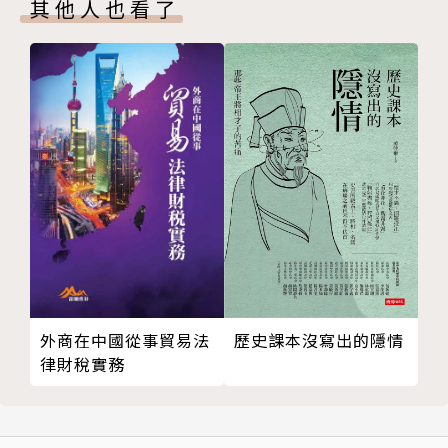
為老膠卷復原上色的繪師，讓這些已如傳說般的蒼白史
其他人也看了
一、劉邦堅強
實，再次展現立體且真實的面貌，更像一個親自探訪歷
二、冷面殺手英布
史現場的偵探，帶我們穿過層層迷霧，看清歷史的真
三、外交家隨何
相，重新認識時代的轉捩點。
四、騎將灌嬰
五、魏豹反漢被擒
作者簡介
六、韓信開闢北方戰場
七、背水之戰
李開元
八、井陘訪古尋戰場
第四章 滎陽對峙
四川成都人，曾經是科學少年。北大歷史系畢業，成為
一、滎陽對峙的概觀
史學青年。獲東京大學文學博士，以人文學者自任。北
二、陳平受讒
大畢業，留校協助恩師任教。東大畢業，接任西山鳥定
三、張良反對分封六國後人
生先生之教席，供職於日本就實大學，任人文科學部教
歷史課本沒寫出的隱情
外商在中國從事貿易法
四、離間楚國的真相
律財稅實務
授。
五、范增之死
六、爭奪滎陽
景仰司馬遷，欽佩羅素。致力於學術創新，追求貫通文
七、劉賈、盧綰開闢敵後戰場