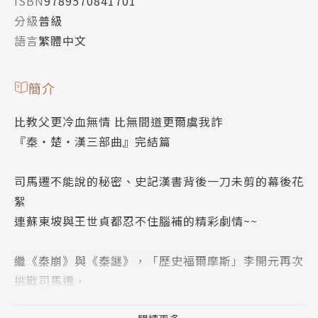
ISBN
9789570841701
分級
普級
語言
繁體中文
簡介
比教父更冷血無情 比無間道更爾虞我詐
『秦・楚・漢三部曲』完結篇
司馬遷不能說的秘密、史記漢書背後一刀未剪的幕後花
絮
連蘇東坡與王世貞都忍不住腦補的精彩劇情~~
繼《秦崩》與《秦謎》，「歷史福爾摩斯」李開元再次
挑戰司馬遷，
發掘《史記》不曾說出的真相！