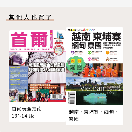
第十二章 與法蘭姆號道別
三層外殼，可被凍在北極附近的冰塊中，然後隨著洋流
第十三章 痛苦的掙扎
漂至北極點。在探險過程中，當南森發現船艦可能無法
其他人也買了
第十四章 雪橇與皮筏
漂流到他所預期的目的地時，他轉而嘗試以皮筏和狗拉
第十五章 終於著陸
雪橇方式攻占北極點。一八九五年四月七日，南森與同
第十六章 一八九六年，新的一年
儕強森抵達北緯八十六度十四分，打破當時人類的北行
第十七章 向南之旅
紀錄。《極北之旅》一書正是他對這場為期三年的探險
結語
生活的真情記述，《紐約時報》當時評論道：「（南森
附錄
與他的隊員們）的確是維京人的後代。」為南森立傳的
斯維德魯普船長報告：法蘭姆號漂流記（一）
亨特福更認為南森「具體具體實現了文藝復興時期的
斯維德魯普船長報告：法蘭姆號漂流記（二）
『全人』理想」。
斯維德魯普船長報告：法蘭姆號漂流記（三）
斯維德魯普船長報告：法蘭姆號漂流記（四）
作者簡介
斯維德魯普船長報告：法蘭姆號漂流記（五）
首爾玩全指南
弗瑞德約夫．南森 Fridtjof Nansen
越南．柬埔寨．緬甸．
13'-14'版
寮國
挪威極地探險家、科學家、外交家、人道主義者、諾貝