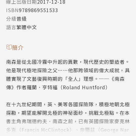
線上出版日期
2017-12-18
ISBN
9789869551533
分級
普級
語言
繁體中文
簡介
南森是從北國冷霧中升起的異數，現代歷史的塑造者。
他是現代極地探險之父……他那跨領域的偉大成就，具
體實現了文藝復興時期的「全人」理想。──《南森
傳》作者羅蘭．亨特福（Roland Huntford）
在十九世紀期間，英、美等各國探險隊，積極地朝北極
探勘，期望能解開北極的神祕面紗，挑戰北極點。在本
書主角弗瑞德約夫．南森之前，已有英國探險家麥克林
多克（Francis McClintock）、奈爾茲（George Nar