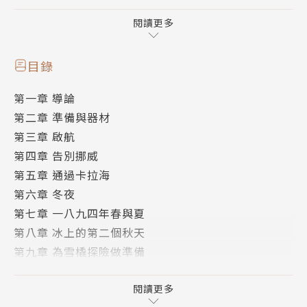
es）、帕利（Edward Parry），美國探險家格里利
（Adolphus Greely），瑞典探險家諾登舍爾德（Ado
閱讀更多
lf Nordenskiöld）前仆後繼，率隊前往北極探險。其
中也有如英國富蘭克林（John Franklin）探險隊於一
目錄
八四七年失蹤，一百二十九人殉難，沉船與船員屍骨直
第一章 導論
到十年後才被尋獲的憾事。極地探險始終是考驗人類體
第二章 準備與器材
力與意志極限的艱難試煉。
第三章 啟航
第四章 告別挪威
一八八四年，挪威探險家弗瑞德約夫．南森偶然在報上
第五章 通過卡拉海
閱讀到氣象學者摩恩（Henrik Mohn）的文章，受摩
第六章 冬夜
恩的啟發，南森推論船隻可透過凍結在浮冰中，隨著北
第七章 一八九四年春與夏
極洋流自然漂流，來接近北極點。十年後，一八九三年
第八章 冰上的第二個秋天
七月二十四日，南森實踐了他的推論，率領一支經過仔
第九章 為雪橇探險做準備
細挑選的探險隊員，朝位處極地的新西伯利亞群島（N
第十章 一八九五年，新的一年
ew Siberian Islands）出發。他們所搭乘的「法蘭姆
第十一章 我們出發了
閱讀更多
號」（Fram）是一艘經過特殊防壓設計的船艦，共有