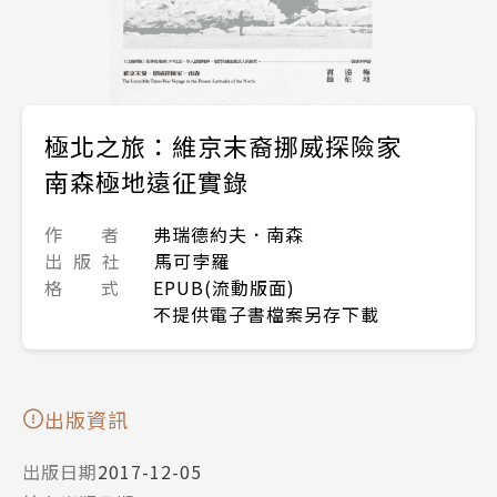
極北之旅：維京末裔挪威探險家
南森極地遠征實錄
作 者
弗瑞德約夫．南森
出 版 社
馬可孛羅
格 式
EPUB(流動版面)
不提供電子書檔案另存下載
出版資訊
出版日期
2017-12-05