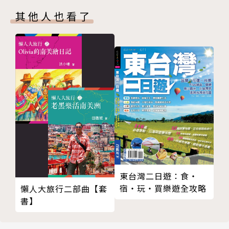
爾和平獎得主。一八九三年七月二十四日，南森帶著他
其他人也看了
的「北極漂流」理論，率隊征服北極點。雖然南森探險
隊最終只抵達北緯八十六度十四分，仍打破當時人類的
北行紀錄。其後，南森主持或參與多項北極探險、考察
活動，發表多篇學術專著。進入二十世紀，南森藉著他
在國際上的高知名度，曾代表挪威參與多場外交活動，
也擔任挪威自瑞典獨立出來後的第一任駐英大使。一九
二二年，南森因其在國際難民人道救援上的努力，獲頒
諾貝爾和平獎。南森於一九三○年過世，享年六十九
歲，《紐約時報》寫道：「人類最佳的友人，最無懼、
慷慨、俠義的勇士，昨天在奧斯陸過世。」關於南森的
其他記事可參閱本書所附〈弗瑞德約夫．南森小傳〉。
東台灣二日遊：食‧
宿‧玩‧買樂遊全攻略
懶人大旅行二部曲【套
譯者簡介
書】
汪仲