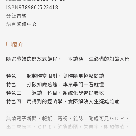
ISBN
9789862723418
分級
普級
語言
繁體中文
簡介
隨選隨讀的開放式課程，一本讀通一生必備的知識入門
特色一 超越時空限制，隨時隨地輕鬆閱讀
特色二 打破知識藩籬，專業學門一看就懂
特色三 一週讀一科目，系統化學習好吸收
特色四 用得到的經濟學，實際解決人生疑難雜症
無論電子新聞，報紙，電視，雜誌，隨處可見ＧＤＰ，
出口成長率，ＣＰＩ，通貨膨脹，失業率，附加價值，
邊際效應這些大家耳熟能詳的經濟名詞，它們影響我們