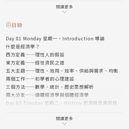
的日常生活至鉅，但經濟學究竟學什麼？你是否真的了
閱讀更多
解它？
目錄
為滿足上班族的個人興趣和進修需求，以及學生們的課
Day 01 Monday 星期一，Introduction 導論
業與考試準備，本書以一週時間安排進度，規劃簡而精
什麼是經濟學？
要的學習內容，讓讀者逐一認識經濟學的起源，發展，
西方定義──理性人的假設
理論人物及學科分支，不躁進，不累贅。
東方定義──經世濟民之道
五大主題──理性、效用、效率、供給與需求、均衡
本書採開放式課程概念，超越時空限制，每位讀者均可
兩個工作──初學者的心理建設
隨時隨地自我學習。讀者可以按自身需求挑選閱讀段
三個方法──數學、統計、歷史思想解析
落，也可依照本書的系統學習規劃，按部就班地掌握經
兩大分支──總體經濟學與個體經濟學
濟學各重要內容。同時，以深入淺出的介紹，搭配簡潔
Day 02 Tuesday 星期二，History 起源與發展脈絡
易懂的文字，打破專業知識難以進入的藩籬，一般上班
經濟學有哪幾個重要的發展階段？
族，非本科生均可無障礙閱讀。
十九世紀以前──經濟學思想啟蒙時代
閱讀更多
十九至二十世紀中──經濟學百家爭鳴時期
每日規劃 3 分鐘重點回顧單元，隨時複習，進步毫無