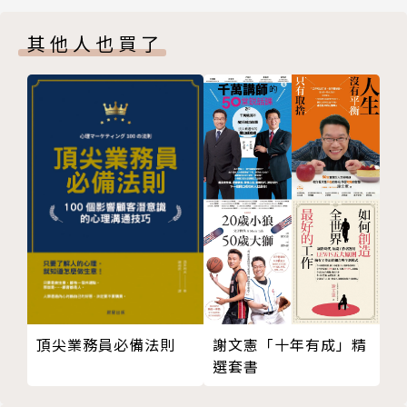
一九三O以後：經濟學百家爭鳴時期
負擔。特別設計用經濟學看世界，用經濟學聰明買房單
其他人也買了
Day 03 Wednesday 星期三，Scholar & Theory 重
元，將理論知識學以致用，切身感受經濟學對生活的影
要人物與理論
響。
哪些人物對經濟學做出重大貢獻？
古典經濟學集大成者──李嘉圖（David Ricardo, 17
即便只有零碎時間，或是考前臨時抱佛腳，閱讀本書能
72-1823）
夠迅速掌握經濟學梗概。速成！速效！有趣！易吸收！
功利主義與經濟學──邊沁（Jeremy Bentham, 174
同時激發你的創新思維！
8-1832）
馬爾薩斯與人口論──馬爾薩斯（Thomas Robert M
OpenCourse 一週讀完，同系列尚有今天學心理學了
althus, 1766-1834）
沒，今天學哲學了沒，系列特點包括：
廠商理論之父──古諾（Antoine Cournot, 1801-18
77）
1. 一週讀一科目，不躁進，不累贅
共產經濟思想的奠基者──馬克思（Karl Marx, 1818-
2. 系統性學習，按部就班最有效率
謝文憲「十年有成」精
頂尖業務員必備法則
1883）
3. 開放式課程理念，超越時空限制
選套書
新古典經濟學大師──馬歇爾（Alfred Marshall, 184
4. 每日重點回顧，複習迅速不間斷
2-1924）
5. 放下書實踐所學，Q & A 解決疑難