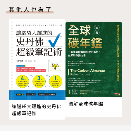
美國經濟學隊長──約翰．克拉克（John Bates Clar
6. 專有名詞小詞典，把握重要概念
其他人也看了
k, 1847-1938）
7. 大師語錄隨頁附，指引人生方向
資源分配最適化──巴瑞圖（Vilfredo Pareto, 1848-
1923）
作者簡介
制度經濟學開創者──索斯坦．凡勃倫（Thorstein V
eblen, 1857-1929）
張昱謙
創新理論之父──約瑟夫．熊彼得（Joseph Schump
eter, 1883-1950）
國立政治大學外交系學士 ( 輔修哲學 )，伊利諾大學香
新自由主義大師──海耶克（Friedrich Hayek, 1899
檳分校經濟碩士。研究所時期主修領域在公共經濟學，
-1992）
賽局理論以及經濟哲學思想。畢業後長期從事政治工
經濟學界的小巨人──米爾頓．傅利曼（Milton fried
作，兼任媒體行銷公司創意總監。擅長政府財經政策分
man, 1912-2006）
析，選舉研究分析，金融商品研究及行銷包裝策略。崇
圖解全球碳年鑑
新政治經濟學大師──詹姆斯．布坎南（James McGi
尚制度經濟學精神，並帶著左派哲學觀點，最喜歡問朋
讓腦袋大躍進的史丹佛
ll Buchanan, 1919-2013）
超級筆記術
友的一個問題是：在面對不公平的經濟體制和環境時，
打開經濟學視野的納許均衡──約翰．納許（John Na
究竟該設法改變？還是努力成為底下的受益者？
sh, 1928-）