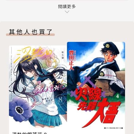
第67夜 激鬥
閱讀更多
第68夜 黑鵬鳥的魔人
「霧之團」無所事事的日常生活
其他人也買了
版權頁
封底