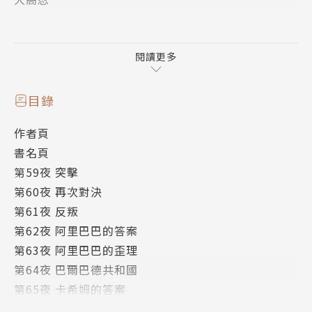
日本女性漫畫家.著名作品為"地上最強新娘~鐵拳少女
桃子"."MAGI魔奇少年"等
閱讀更多
目錄
作者頁
書名頁
第59夜 突擊
第60夜 再次對決
第61夜 反叛
第62夜 阿里巴巴的答案
第63夜 阿里巴巴的歪理
第64夜 巴爾巴德共和國
第65夜 卡希姆的答案
第66夜 聖宮的阿拉丁