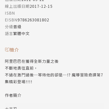
線上出版日期
2017-12-15
ISBN
EISBN
9786263081802
分級
普級
語言
繁體中文
簡介
阿里巴巴在獲得全新力量之後
不斷地勇往直前，
不過在激鬥過後…等待他的卻是…!? 魔導冒險奇譚第7
集精彩登場!!!!
作者簡介
大高忍