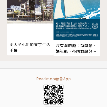
明太子小姐的東京生活
沒有海的船：荷蘭船、
手帳
媽祖船、帝國郵輪與捕
鯨艦浮沉顯影的台灣身
世（試讀本）
Readmoo看書App