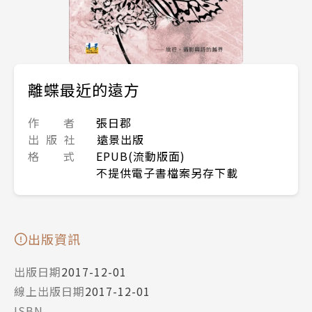
離蝶最近的遠方
作 者
張日郡
出 版 社
遠景出版
格 式
EPUB(流動版面)
不提供電子書檔案另存下載
出版資訊
出版日期
2017-12-01
線上出版日期
2017-12-01
ISBN