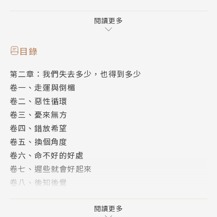
筆名英英，畢業於香港城市大學應用中文系，及香港大
學音樂系，典型雙子座，好奇心重，求知慾強，追求新
閱讀更多
鮮感也缺乏耐性。唯一不像雙子座的是喜歡獨處和沉默
寡言，也因此而有許多吸收知識的機會。愛閱讀，愛寫
目錄
作，愛音樂，愛旅遊。作品有《愛上失戀120次》、
第二章：我們失去多少，也得到多少
《在海嘯中游蛙式》、《親吻痛苦》、《這樣的日子，
卷一、走運與倒楣
挺好！》、《心簡單，幸福才會生長》、《慢慢來，一
卷二、惡性循環
切都會好起來》、《從西方升起的太陽》、《今天我選
卷三、憂來無方
擇了快樂》。
卷四、錯放希望
卷五、換個角度
卷六、命不好的好處
卷七、遲些就會好起來
卷八、後知後覺
卷九、慶幸可以解決
卷十、最後會得到解決
閱讀更多