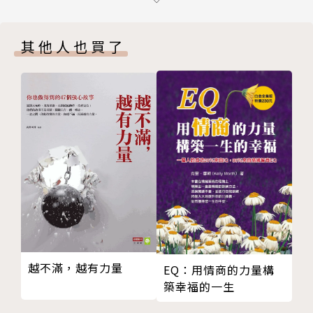
卷十一、蒼蠅的哲學
卷十二、成長
其他人也買了
卷十三、心情不好的時候
卷十四、你要做自己那部分
卷十五、回到家裡不要想工作的事
卷十六、放下
第三章：人性的醜惡
卷一、演戲的世界
卷二、虛偽
卷三、不是負擔不起的問題
卷四、還自己公道
卷五、潑冷水
卷六、罪不至死
卷七、不是自己的問題
越不滿，越有力量
EQ：用情商的力量構
卷八、經驗之談
築幸福的一生
卷九、人的私心