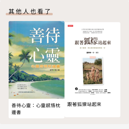
卷十、依靠你就不敢得罪你
其他人也看了
卷十一、各得其所
卷十二、你幫我，我幫你
卷十三、看破
卷十四、另一種陷害
卷十五、錯的是她們
卷十六、存在感
第四章：你沒想過的心理學
卷一、潛意識
卷二、錯覺
卷三、口頭禪
卷四、小動作
卷五、沒作用的動作
跟著狐獴站起來
善待心靈：心靈感悟枕
卷六、一般思維
邊書
卷七、自視過高
卷八、無言