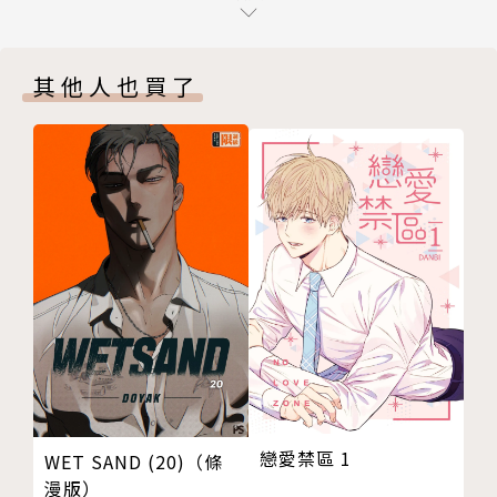
其他人也買了
戀愛禁區 1
WET SAND (20)（條
漫版）