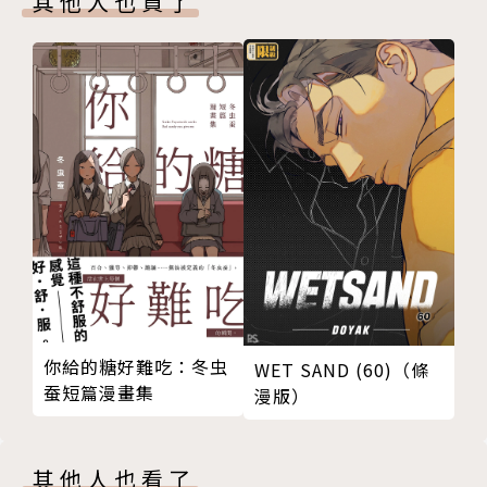
其他人也買了
マツセダイチ
2008年入選第20屆「黒潮漫畫大獎」，2009年獲得
「GET THE SUN 新人獎」第二名後出道。
大塚 真一郎
熊本縣出身的插畫家，身兼多部遊戲人設和小說人設。
相關著作
《Re:從零開始的異世界生活 第三章 Truth of Zero(0
2)》
你給的糖好難吃：冬虫
《Re:從零開始的異世界生活 第三章 Truth of Zero(0
WET SAND (60)（條
蚕短篇漫畫集
漫版）
3)》
《Re:從零開始的異世界生活 第三章 Truth of Zero(0
1)》
其他人也看了