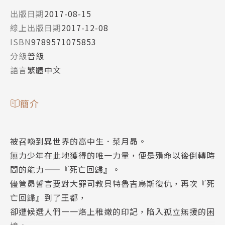
出版日期
2017-08-15
線上出版日期
2017-12-08
ISBN
9789571075853
分級
普級
語言
繁體中文
簡介
被召喚到異世界的高中生．菜月昴。
無力少年在此地獲得的唯一力量，便是殞命以後倒轉時
間的能力——『死亡回歸』。
儘管昴誓言要對大罪司教貝特魯吉烏斯復仇，再次『死
亡回歸』到了王都，
卻遭候選人們一一烙上稚嫩的印記，陷入孤立無援的困