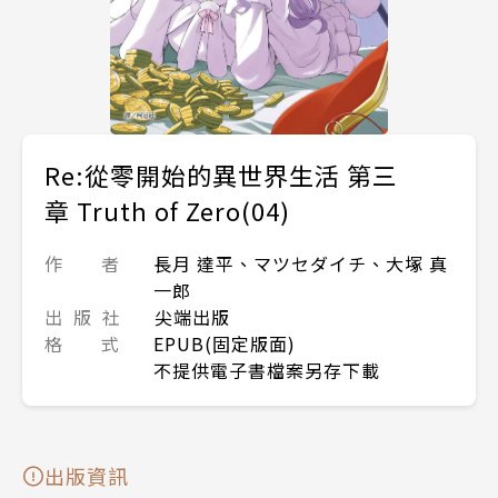
Re:從零開始的異世界生活 第三
章 Truth of Zero(04)
作 者
長月 達平、マツセダイチ、大塚 真
一郎
出 版 社
尖端出版
格 式
EPUB(固定版面)
不提供電子書檔案另存下載
出版資訊