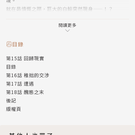
境。
就在昴憤慨之際，巨大的白鯨突然現身——！？
「 Truth of Zero」，開始轉動。
閱讀更多
The tale of "Truth of Zero"
目錄
The only ability I got in a different world "Retur
第15話 回歸現實
ns by Death"
目錄
I die again and again to save her.
第16話 稚拙的交涉
作者簡介
第17話 遭遇
第18話 醜態之末
長月 達平
後記
版權頁
以〈Re:從零開始的異世界生活 〉出道。此作也迅速成
為高人氣作品，成為其代表作。