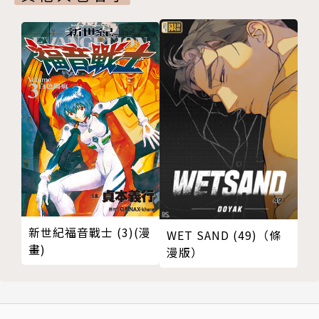
譯者簡介
柯冠廷
自由譯者。
主要譯有〈屍囚獄〉、〈神之雫番外篇 怪盜盧凡〉、
〈學園×封鎖〉等作品。
新世紀福音戰士 (3)(漫
WET SAND (49)（條
畫)
漫版）