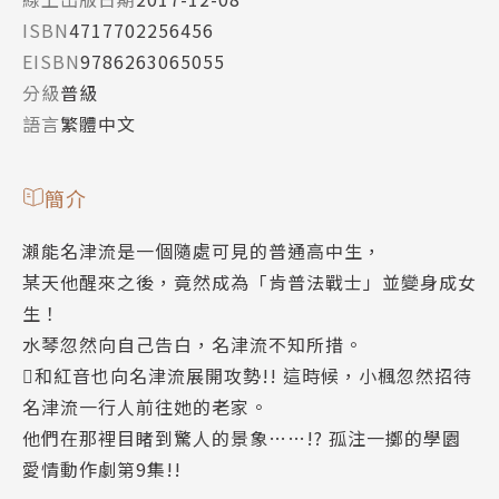
ISBN
4717702256456
EISBN
9786263065055
分級
普級
語言
繁體中文
簡介
瀨能名津流是一個隨處可見的普通高中生，
某天他醒來之後，竟然成為「肯普法戰士」並變身成女
生！
水琴忽然向自己告白，名津流不知所措。
和紅音也向名津流展開攻勢!! 這時候，小楓忽然招待
名津流一行人前往她的老家。
他們在那裡目睹到驚人的景象……!? 孤注一擲的學園
愛情動作劇第9集!!