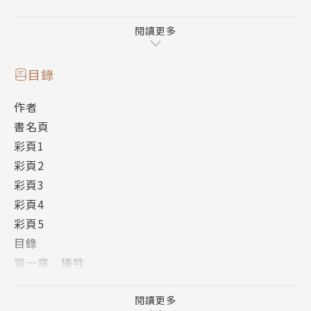
彈！
作者簡介
閱讀更多
朝野始
第五屆ＭＦ文庫Ｊ輕小說新人獎最優秀獎得主。
目錄
一九八八年生，居住於神奈川縣。
作者
最喜歡的摔角招式為雪崩式腦門炸彈摔。
書名頁
繪者簡介
彩頁1
菊池政治
彩頁2
庄司先生，您辛苦了！
彩頁3
個人網站「美國拳法BLOG」
彩頁4
americankenpou.blog74.fc2.com/
彩頁5
目錄
第一章 犧牲
第二章 黑劍
第三章 鍛鍊
閱讀更多