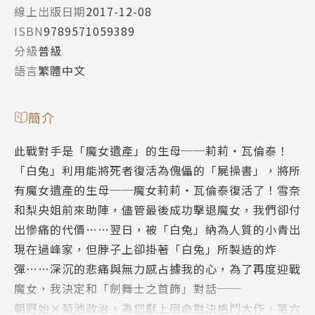
線上出版日期
2017-12-08
ISBN
9789571059389
分級
普級
語言
繁體中文
簡介
此戰對手是「魔女遺產」的生母──莉莉‧瓦倫泰！
「白兔」利用能將死者復活為傀儡的「屍操書」，將所
有魔女遺產的生母──魔女莉莉‧瓦倫泰復活了！雪奈
和梨央姐前來助陣，儘管最後成功擊退魔女，我們卻付
出慘痛的代價……翌日，被「白兔」納為人質的小青出
現在過峰家，但脖子上卻掛著「白兔」所製造的炸
彈……深沉的悲痛與無力感占據我的心，為了再度迎戰
魔女，我決定和「劍舞士之首飾」對話──
朝野始×菊池政治，為您獻上宿命對決格鬥大作，第六