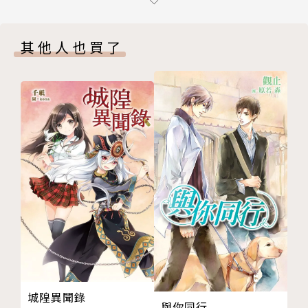
第四章 真相
第五章 渴望
其他人也買了
第六章 決心
第七章 重逢
第八章 再毀
後記
版權頁
城隍異聞錄
與你同行