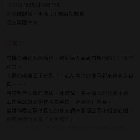
ISBN
9789571066776
分級
限制級，未滿 18 歲請勿購買
語言
繁體中文
簡介
島耕作到福岡的時候，遇到過去處處刁難他的上司今野
輝常。
今野的老婆丟下他跑了，心灰意冷的他看起來蒼老又孤
獨……。
阿島難得去銀座酒店，卻發現一名中國來的公關小姐，
正在色誘對島耕作不友善的「經濟連」會長。
島耕作委託開偵探社的好友調查那個公關小姐的底細，
發現她極可能是「商業間諜」。
另外，TECOT上海研究所爆發機密外洩和毒品醜聞，
島耕作也感覺到來自中國地下皇帝曾烈生的威脅，