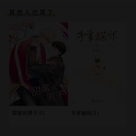
版權頁
門》等。
其他人也買了
甜蜜的男子 01
手掌貓咪(1)