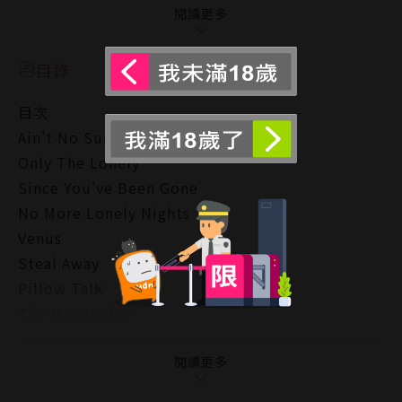
他能夠從這個陷阱之中全身而退嗎？
閱讀更多
作者簡介
弘兼憲史
目錄
1947年生於日本山口縣，早稻田大學法學部畢業。曾
目次
任職松下電器產品販賣助成部， 離開後於1976年進入
Ain't No Sunshine
漫畫界。他以銳利的角度描繪人與社會，牽引漫畫迷的
Only The Lonely
心。曾獲小學館、講談社、日本漫畫家協會等獎項。他
Since You've Been Gone
是兩個孩子的父親，妻子柴門文也是知名漫畫家。
No More Lonely Nights
代表作有《島耕作》系列、《政治最前線》等漫畫（尖
Venus
端出版）。著作包含《部下指導術》、《葡萄酒入門講
Steal Away
座》、《香檳講座》等書。
Pillow Talk
已出版《弘兼憲史上班族整理術》、《弘兼憲史教你有
The Happening
效開會作簡報》、《弘兼憲史經濟學入門圖解》、《弘
Trouble
兼憲史教你活用記事本》、《弘兼憲史上班族基本數字
Paint It, Black
閱讀更多
力》、《弘兼憲史客訴處理入門》、《弘兼憲史日文商
One Bad Apple
業書信入門》；商周出版預定出版《弘兼憲史行銷入