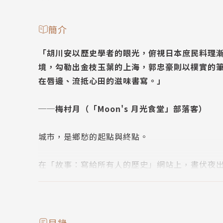
簡介
「胡川安以歷史學者的眼光，俯視日本庶民料理
境，勾勒出金枝玉葉的上海，郭忠豪則以樸實的
在唇邊、流抵心田的滋味書寫。」
──梅村月（「Moon's 月光食堂」部落客）
城市，是鄉愁的起點與終點。
在「故事：寫給所有人的歷史」網站上，晝伏夜
一次，「深夜食堂小隊」中的胡川安、郭婷、郭
造出《食光記憶：12則鄉愁的滋味》一書。他們
和食物的關係，用食物串起世代間關於移動、鄉
目錄