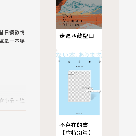
昔日餐飲情
走進西藏聖山
這是一本嚼
食小品。這
脈絡下，打
流亡、異鄉人
不存在的書
【附特別篇】