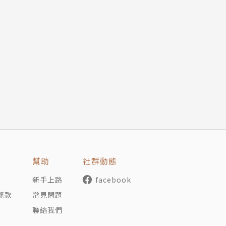
事
網站主編，生活中的歷史學家，身於何處就書寫何處，曾於日本
幫助
社群動態
雙修歷史與哲學，研究所於國立臺灣大學雙修考古學與歷史學
新手上路
facebook
條款
常見問題
食的涉獵，從路邊攤到米其林餐廳、從產地到餐桌、從食材到
聯絡我們
食。