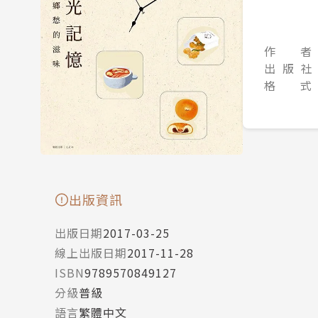
作 者
出 版 社
格 式
出版資訊
出版日期
2017-03-25
線上出版日期
2017-11-28
ISBN
9789570849127
分級
普級
語言
繁體中文