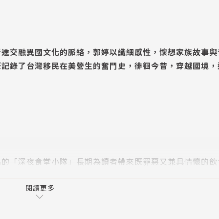
漸進交融異國文化的脈絡，郭婷以纖細感性，懷想家族故事與
筆記錄了台灣移民在美營生的奮鬥史，徘徊今昔，穿越國境，
出的「深夜食堂小隊」長期為讀者帶來既罪惡又兼具情懷的飲
忠豪連袂出擊，嘗試將食人、食事、食地置放於更廣闊的時空
聚焦於東京、上海及紐約三座國際大都市中，移民、離散、
閱讀更多
愁和品味的記憶，以食物訴說時光流轉的故事。