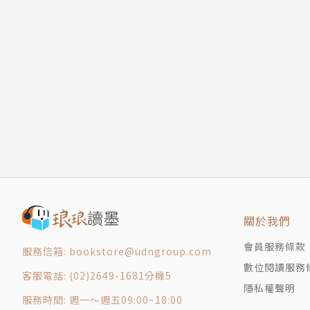
紐約──戍守他鄉的台灣人
謝金魚（故事網站共同創辦人）
歷史學家進廚房：紐約李正三與郭正昭的故事
曼哈頓的辣椒味道：蜀湘園集團的故事
蔡詩萍（作家）
法拉盛驕傲的台灣料理：呂明森的「紅葉餐廳」
台灣珍珠奶茶在紐約：CoCo茶飲與ViVi茶飲的故
莊祖宜（作家）
小結：為什麼要寫紐約台灣人經營餐館？
註釋
作者簡介
後記 從深夜食堂小隊到《食光記憶》
版權頁
作者：胡川安
封底
「故事：寫給所有人的歷史」（gushi.tw）
關於我們
國、中國和加拿大生活過。由於興趣龐雜，大學
會員服務條款
拿大麥基爾大學撰寫博士論文。
服務信箱: bookstore@udngroup.com
數位閱讀服務
客服電話: (02)2649-1681分機5
身在學院之中，也耽於藝術、音樂和美食。對美
隱私權聲明
服務時間: 週一～週五09:00~18:00
並透過知性理解飲食生活，以歷史和傳統瞭解美