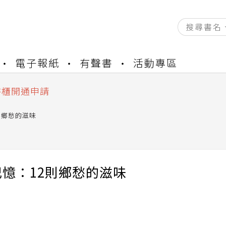
資產合併結果查詢
電子報紙
有聲書
活動專區
中，本站同步暫停部分閱讀服務
書櫃開通申請
與資產合併申請圖文教學
資產合併結果查詢
則鄉愁的滋味
中，本站同步暫停部分閱讀服務
憶：12則鄉愁的滋味