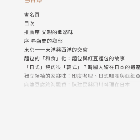
從東京的日式燒肉、咖哩、紅豆麵包和麻婆豆腐
書名頁
羅宋湯的背後，藏著流亡白俄與夜上海的故事，
目次
灣人，則為中國菜或台灣珍珠奶茶闖出一席之地
推薦序 父親的鄉愁味
透過食物的時空旅行，從亞洲到美洲、從成都到
序 唇齒間的鄉愁
承載著家族、家鄉和文化的記憶。
東京──東洋與西洋的交會
麵包的「和食」化：麵包與紅豆麵包的故事
※ 名家一致推薦
「日式」燒肉很「韓式」？韓國人留在日本的遺
獨立領袖的家鄉味：印度咖哩、日式咖哩與亞細
陳芳明（政治大學講座教授）
麻婆豆腐跨海飄香：陳建民與四川料理在日本
上海──風雲際會的註腳
梅村月（人氣部落客「Moon's月光食堂」）
海上舊夢：咖啡香裡的苦澀和傳奇
羅宋湯與流亡上海的故事
金宇澄（作家、《上海文學》執行主編）
法租界的紅房子西菜社：不曾融化的火焰冰激凌
蝴蝶酥：從鄂圖曼土耳其帝國到國際飯店
舒國治（作家）
註釋