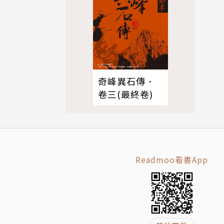
奇峰異石傳．
卷三(最終卷)
、巴黎、美
Readmoo看書App
，目前於加
料理皆有，