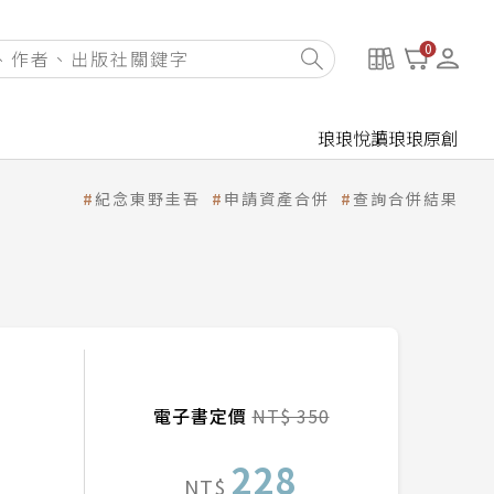
0
琅琅悅讀
琅琅原創
紀念東野圭吾
申請資產合併
查詢合併結果
電子書定價
NT$ 350
228
NT$