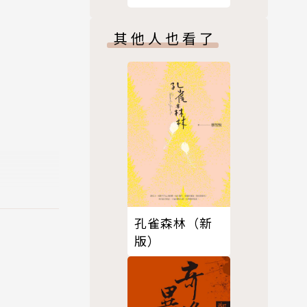
記憶。一碗
約打拚的台
其他人也看了
。這是一場
胃之外，更
孔雀森林（新
版）