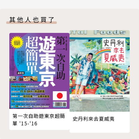
．富錦街
◎桃園機場捷運→大型Outlet、眷村彩繪、小鎮風
．松山機場觀景台
情…從台北一路玩到國際機場！
其他人也買了
大直站
．實踐大學
◆說走就走，旅行計畫一次搞定
西湖站
「台北捷運全路線」＋「機場捷運」＋YouBike，歸
．學學文創
納6大旅遊特色，實地網羅各站景點、店家，讓初認識
．西湖市場
台北or想再一次認識台北的你，自由穿梭城市和近郊
文德站
之間，體驗最台北風格的旅行航線，搭上四通八達的捷
．碧湖公園
運列車，即使是忙碌一星期之後的週末小假期，旅行也
．郭子儀紀念堂
能說走就走！
大湖公園站
．大湖公園
作者簡介
文湖線半日旅行程
文湖線單日旅行程
第一次自助遊東京超簡
城市旅遊編輯部
史丹利來去夏威夷
單 '15-'16
板南線 Bannan Line
市政府站
穿梭老街逛摩登高樓、大啖小吃迺夜市，偶爾迷路在巷