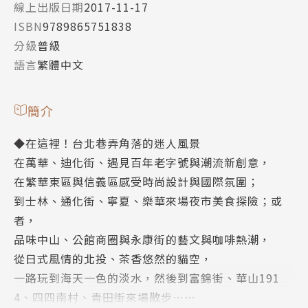
線上出版日期
2017-11-17
ISBN
9789865751838
分級
普級
語言
繁體中文
簡介
◆在這裡！台北巷弄角落的迷人風景
在萬華、迪化街、遇見百年老字號與潮流新創意，
在繁華東區與信義區感受時尚設計與國際氛圍；
到士林、通化街、寧夏、樂華來場夜市美食探險；或
者，
品味中山、公館商圈與永康街的藝文與咖啡熱潮，
從日式風情的北投、茶香悠然的貓空，
一路玩到海天一色的淡水，然後到富錦街、華山191
4、四四南村、青田街來場散步……