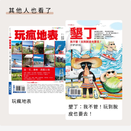
．信義商圈
弄小店裡挖寶，徜徉在綠色大自然裡慢行看景……
其他人也看了
國父紀念館站
．松山文化創意園區
這些，都是台灣城市/郊區景象的縮影。
忠孝敦化站
．敦南誠品
還沒見過的城市風景、總是錯過的城市角落，原來就在
忠孝復興站
生活轉瞬之間，試著翻開書按圖索驥，跟隨心中的指標
．東區商圈
前進，台灣，走出了家門，就在旅行的路上。
忠孝新生站
．華山1914文化創意產業園區
相關著作:《台北捷運小旅行【5線暢通版】：踏青趣
善導寺站
+賞藝史+衝尋寶+老城遊+閒逛街，半日x單日悠遊提
．阜杭豆漿
案》
西門站
．西門町
玩瘋地表
墾丁：我不管！玩到脫
．西門紅樓
皮也要去！
龍山寺站
．龍山寺