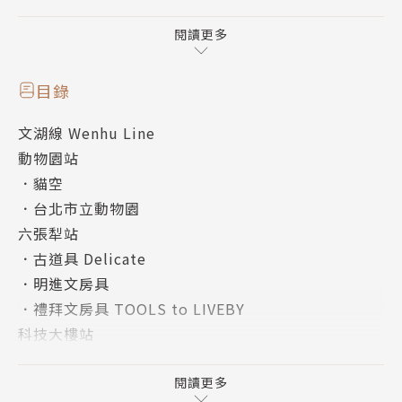
還沒見過的台北、總是錯過的台北，原來就在捷運上
車、下車之間。
閱讀更多
◆坐上一條捷運線，來場半日/一日小旅行！
目錄
◎淡水信義線→從象山風光到淡水碧藍海岸，從懷舊巷
文湖線 Wenhu Line
弄漫步101都會夜景
動物園站
◎文湖線→週末近郊休閒好去處，大小朋友們放鬆享樂
．貓空
的最佳路線
．台北市立動物園
◎板南線→文創世代集合處，文化老街與時尚購物圈的
六張犁站
完美結合
．古道具 Delicate
◎松山新店線→串連市中心學區，在青春中來場自由的
．明進文房具
靈魂巡禮
．禮拜文房具 TOOLS to LIVEBY
◎中和新蘆線→傳統信仰一日觀察，盡情體驗夜市美食
科技大樓站
文化
．瑞安街
松山機場站
閱讀更多
PLUS！