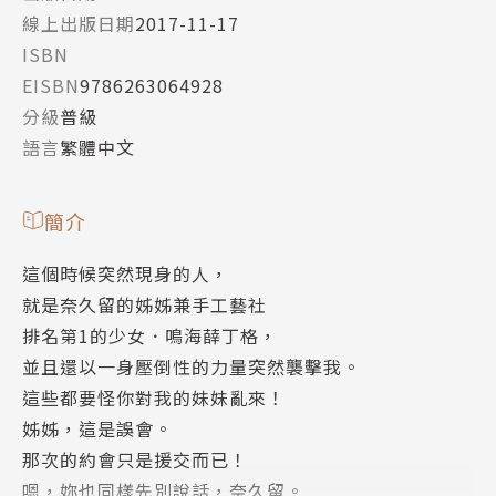
線上出版日期
2017-11-17
ISBN
EISBN
9786263064928
分級
普級
語言
繁體中文
簡介
這個時候突然現身的人，
就是奈久留的姊姊兼手工藝社
排名第1的少女．鳴海薛丁格，
並且還以一身壓倒性的力量突然襲擊我。
這些都要怪你對我的妹妹亂來！
姊姊，這是誤會。
那次的約會只是援交而已！
嗯，妳也同樣先別說話，奈久留。