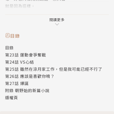
就是因為這樣，
我與薛學姊即將在運動會一決勝負。
作者簡介
閱讀更多
朝野始
新銳輕小說作家，本作品榮獲MF文庫第五屆新人獎
目錄
「最優秀賞」得獎作。
目錄
第23話 運動會爭奪戰
第24話 VS心結
第25話 雖然在涼月家工作，但是我可能已經不行了
第26話 應該是喜歡你唷？
第27話 爆誕
附錄 朝野始的新篇小說
版權頁