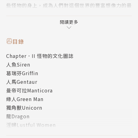
些怪物的身上，成為人們對這個世界的豐富想像力的最
大寶藏。
閱讀更多
即使歐洲進入基督教一元化的文化思想架構之後，也沒
有讓這些「異教的」怪物想像從此消失，反而是默默接
目錄
受或是不知不覺將其融入基督教的文化中，因此常常可
Chapter．II 怪物的文化圖誌
以在歐洲許多教堂的建築，或是圖畫的一角，發現這些
人魚Siren
怪物們靜靜的蹲踞在一旁。這些想像力的奔馳，讓中世
葛瑞芬Griffin
紀成為一個怪物橫行的時代，也成為我們今天各種奇幻
人馬Gentaur
文學或影像創作，取之不盡的造型與象徵的資料庫。
曼帝可拉Manticora
綠人Green Man
無所不在的怪物……
獨角獸Unicorn
龍Dragon
例如迪士尼卡通中，可愛又美麗的美人魚，他原始的圖
淫婦Lustful Women
像是擁有兩條魚尾的人魚，代表著慾望與誘惑，他常以
怪人、畸形種族（上）Monstrous Races
優美歌聲誘殺船員水手，但因為童話的美化，人魚的意