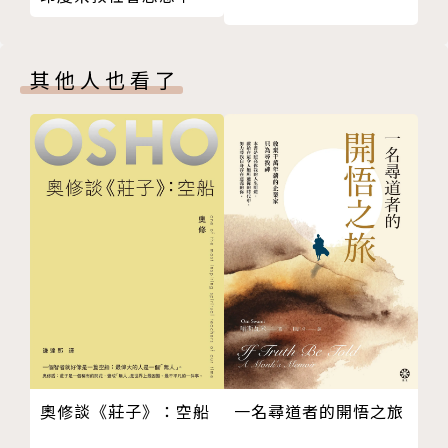
鬧婚活動 Charivari
奇形怪狀的「怪物」，象徵著西方中世紀無窮的想像
身體觀
傻人節Feast of Fools
力！
頭顱與臉孔Heads & Faces
其他人也看了
Chapter．V 怪誕風格
作者簡介
何謂「怪誕」
中世紀怪誕風格的出現
王慧萍
靜宜大學西班牙語文學系、南華大學環境與藝術研究所
畢業，現職為兼任講師。長期研究歐洲中世紀藝術史，
經常到歐洲旅行並觀察各地歷史悠久的教堂和修道院，
尤其熱衷探尋其中暗藏的怪誕圖象。
奧修談《莊子》：空船
一名尋道者的開悟之旅