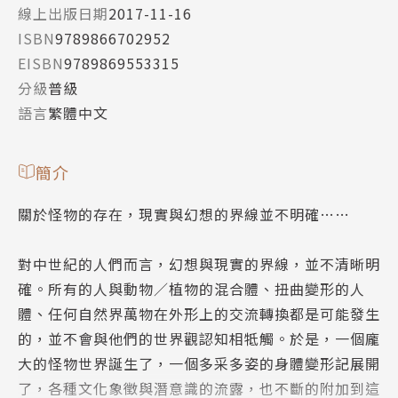
線上出版日期
2017-11-16
ISBN
9789866702952
EISBN
9789869553315
分級
普級
語言
繁體中文
簡介
關於怪物的存在，現實與幻想的界線並不明確……
對中世紀的人們而言，幻想與現實的界線，並不清晰明
確。所有的人與動物∕植物的混合體、扭曲變形的人
體、任何自然界萬物在外形上的交流轉換都是可能發生
的，並不會與他們的世界觀認知相牴觸。於是，一個龐
大的怪物世界誕生了，一個多采多姿的身體變形記展開
了，各種文化象徵與潛意識的流露，也不斷的附加到這