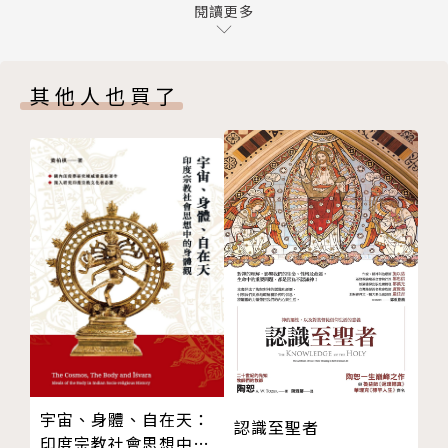
怪人、畸形種族（下）Monstrous Races
閱讀更多
義這一百多年來越來越趨於正面，所以星巴克才會使用
雜交怪獸Hybrid Beats
雙尾人魚的圖案做為商標。
動物Animals
其他人也買了
植物Plants
另外，又例如龍，他在西方的形象，是代表著邪惡、混
Chapter．III 聖經怪物考
亂、黑暗、毀滅的兇猛生物，所以在每一個英雄的傳奇
四活物Four Living Things
裡，都要照例出現一隻龍來當壞蛋，這個習慣至今未
夏娃Eva
改。其他，還有很多住在歐洲世界以外的怪人，被當時
聖樹崇拜Sacred Tree
的人們轉述著。例如非洲利比亞住著五官長在胸前的人
魔鬼Devil
們；只有一隻腳的民族則住在炎熱的印度，會躺著舉起
最後審判Last Judgement
遮陽傘般的大腳來遮蔽烈日等等。
地獄圖像Hell
聖經裡的植物Plants in Bible
本書將帶領讀者重新回到那個充滿奇想的世界，並藉由
Chapter．IV 中世紀怪物扮相
認識各種怪物，追本溯源到他們的神話意義或文化的象
嘉年華Carnival
徵，見識當時人們的內心世界，以及無所限制的想像
吝嗇鬼Miser
力。
宇宙、身體、自在天：
認識至聖者
面具與偽裝Mask & Disguise
印度宗教社會思想中的