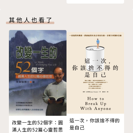
間僅存在一線之隔
2.蘇格拉底—人貴自知，此外還需要自重、自愛
其他人也看了
3.無知之知—瞭解自己當從否定自己開始，否定不意味
著貶低，而是釐清新生的起點
4.洞穴之喻—光明處見幽暗，幽暗處見光明
5.認識你自己—我有優點，也有缺點，和所有人一樣
6.人皆有靈魂—為什麼要懷疑？因為肉眼看不到的，不
表示不存在
7.知行合一—用行動證明存在的價值
◎哲學諮商動動腦—人生就像一輛列車
第三道彩虹 探索─尋找更多可能
1.吾愛吾師，吾更愛真理—以不變的真理，導正變異的
人心
2.漫步在雲端—探索是追求更高的境界，而不是漫無目
的行進
這一次，你該捨不得的
改變一生的52個字：圓
是自己
3.向天上求—人往高處爬，水往低處流
滿人生的52篇心靈哲思