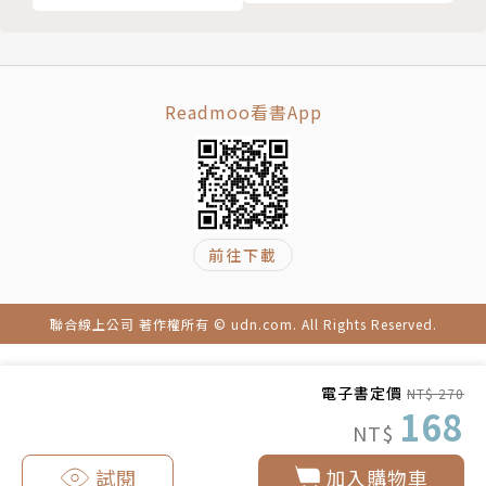
4.萬事萬物皆存有一理—你要的答案不假外求，在你心
中
5.潛能與實現—小看自己的人，註定是影子，而不是光
6.全能的導師—教學相長：教是學的肥料，學是教的養
Readmoo看書App
分
7.沒有不可能—成功是留給準備好的人，機會是留給願
意接受挑戰的人
◎哲學諮商動動腦—如果我是一隻鳥
第四道彩虹 沉思─以靜制動
前往下載
1.真理女神的救贖—大聲說出內心的渴望，承認自己的
脆弱，是勇敢的表現
聯合線上公司 著作權所有 © udn.com. All Rights Reserved.
2.靈魂在歌唱—於平凡處見不平凡，你會感嘆生命的奧
妙
電子書定價
NT$ 270
3.信念與信仰—我現在有一個夢，但我的未來不是夢
168
NT$
4.命運女神的啟示—相信自己的直覺，呼應內心的感動
5.不要老是問：「是誰的錯？」—我們都是人，都是凡
試閱
加入購物車