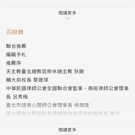
然本書作者是極少數特例，高老師除了專業驚人，是臺
灣首次獲得「哲學諮商師」證書資格的老師，也是一般
閱讀更多
「心靈諮商師」的老師（證書影本詳見書籍內），同時
就讀2個博士外，其文筆亦經多年淬鍊，曾榮獲全國新
目錄
詩類、小說類、劇本類文學獎，於音樂、攝影等藝文領
聯合推薦
域亦多有造詣且獲全國性首獎。
編輯手札
推薦序
是以本書不同於一般學界人士撰寫的學術書籍，為您挑
天主教臺北總教區榮休總主教 狄剛
去艱澀難懂的術語，保留有趣、生動的故事，讓您十分
輔大前校長 黎建球
容易獲得最頂尖的心靈知識。
中華民國律師公會全國聯合會監事、南投律師公會理事
長 呂秀梅
本書內容的可讀性及知識性，受到學術界、宗教界、心
臺北市諮商心理師公會理事長 侯南隆
理界、法律界領袖們的共同「專文」推薦與見證，例
國立暨南大學副校長暨輔導諮商研究所創所長 蕭文
如：天主教臺北總主教狄剛或輔大校長黎建球、臺北市
〈作者序〉
諮商心理師公會理事長侯南隆……。坊間即便國外翻譯
社團法人臺灣哲學諮商學會哲學諮商師證書
閱讀更多
暢銷心靈書籍，亦鮮見本國跨領域專家學者共同認同背