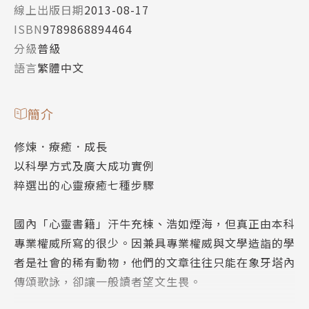
線上出版日期
2013-08-17
ISBN
9789868894464
分級
普級
語言
繁體中文
簡介
修煉．療癒．成長
以科學方式及廣大成功實例
粹選出的心靈療癒七種步驟
國內「心靈書籍」汗牛充棟、浩如煙海，但真正由本科
專業權威所寫的很少。因兼具專業權威與文學造詣的學
者是社會的稀有動物，他們的文章往往只能在象牙塔內
傳頌歌詠，卻讓一般讀者望文生畏。