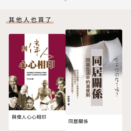
第一道彩虹 傾聽─自我療癒的起點
書，然本書卻由各行業之理論及實務的頂尖權威共同
1.真理女神的神諭—多聽智者的建言，用思考取代抱怨
「專文推薦」，並非人情之「站臺」，實為當今出版界
其他人也買了
2.巴門尼德斯─說故事的人是橋梁，故事本身的意涵才
之異數。
是重點
3.追尋真理之路—人生不是單行道，踏實走過才能開悟
這本書除內容充實，適合想深究心靈與哲學諮商之讀
4.「存有」是一—人是光明與黑暗，複雜的綜合體，你
者，也是一本全民受用的心靈讀物。好書不會用一些專
我都是
有名詞去拉高閱讀門檻，只要你有高中程度，就能看懂
5.真理的脈絡—理解只是起點，我們還得學習如何詮釋
本書！
我們的理解
6.真理之光—人生只有一個絕對真理能帶領我們通往終
只要你一步步跟著書中步驟具體操作，由淺入深：
點，「好好活著」！
這本書將引領你──
7.每個人都是完整的主體—人有身、心、靈，世界有個
面臨愛情、工作、投資、親情、友情、養老、教養子
體與群體，皆密不可分
女……等一切人生「困境」時，你該如何依你自身的條
◎哲學諮商動動腦—認識你自己
件（包括環境），去思考，去突破，去解決。
與偉人心心相印
第二道彩虹 懷疑─打破舊觀念
同居關係
1.狂妄的智者們—對與錯就像日與夜，雖有不同，彼此