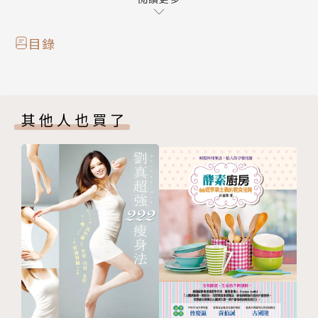
食物愈精緻面對空蕩蕩的小公寓愈孤單？
目錄
小說家李維菁筆下的都會單身女子
纖細、敏感、寂寞、疏離
其他人也買了
插畫家Soupy Tang的插畫
細緻、療癒、舒服、不膩
便利商店
罐頭
貓
女人
大人故事繪本
一場文學與藝術的優雅相遇