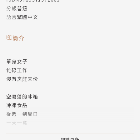
分級
普級
語言
繁體中文
簡介
單身女子
忙碌工作
沒有烹飪天份
空蕩蕩的冰箱
冷凍食品
從週一到周日
一天一盒
是害怕一個人捧著碗？
閱讀更多