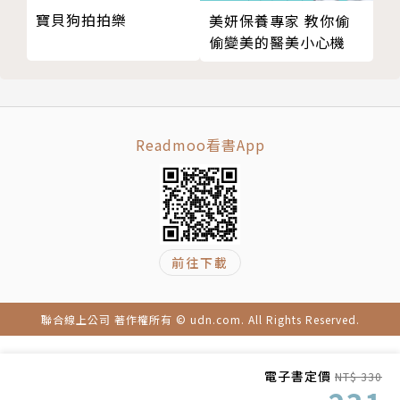
寶貝狗拍拍樂
美妍保養專家 教你偷
篇故事繪本。
偷變美的醫美小心機
作者簡介
文字／李維菁
Readmoo看書App
小說家。著有小說集《我是許涼涼》、《老派約會之必
要》，長篇小說《生活是甜蜜》。藝術類包括《程式不
當藝世代18》、《我是這樣想的──蔡國強》、《家
族盒子：陳順築》等。
前往下載
繪圖／Soupy
聯合線上公司 著作權所有 © udn.com. All Rights Reserved.
插畫家。從小喜歡畫圖，現在過著每天都可以畫畫的愉
快生活，喜歡觀察生活中所有不重要的小事並記得所有
小細節，圖畫得很小，膽子卻很大，享受一個人帶著皮
電子書定價
NT$ 330
箱去各國旅遊，只要有杯熱茶心情就會放鬆！著有插畫