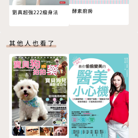
本書特色
酵素廚房
劉真超強222瘦身法
1.「大人國」書系首創他／她寫、他／她畫，結合知名
作家與插畫家，共同創作一系列具文學性且繪畫風格多
其他人也看了
元的短篇故事繪本。
2.小說家 李維菁 ╳ 插畫家 Soupy Tang首度跨界合
作，推出全新精緻繪本故事《罐頭》，描述單身女子和
她的便利商店。
3.硬殼精裝書封設計，使用高級進口紙全彩印刷，書衣
以特殊燙金處理，搭配素雅描圖紙腰帶，整體典雅精
緻，值得珍藏。
4.「大人國」書系未來將陸續推出吉本芭娜娜、村上春
樹、安西水丸……等國際知名作家插畫家聯袂創作的短