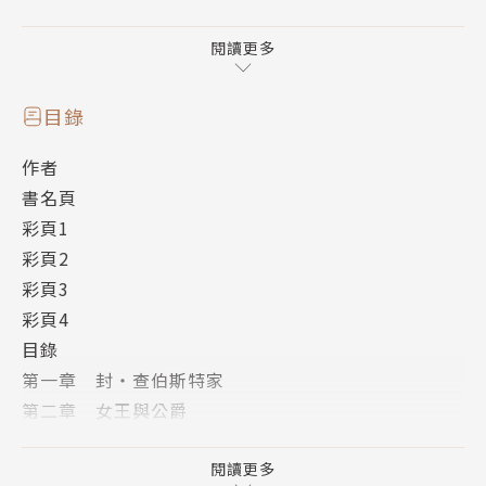
易絲開始表現出極度的恐懼反應。不明就裡的才人雖然
保持著樂觀的態度，但是等著眾人的卻是......？
閱讀更多
大受歡迎的異世界使魔幻想奇譚?第十一集全新展開！
作者簡介
目錄
山口昇（YAMAGUCHI Noboru）
作者
書名頁
1972年2月生於茨城縣。
彩頁1
彩頁2
出道作為《金絲雀 ~ 把思念用歌曲傳達給你 ~ 》。
彩頁3
著作有《GREEN GREEN 鐘聲幻想》、《堅持下去
彩頁4
有栖川》、《寫到一半的情書》、《聖誕少女．克拉希
目錄
斯的危機》、《GREEN GREEN 鐘聲幻影 ~ By m
第一章 封‧查伯斯特家
e》等作品，還有多部小說正在連載中。以及「GREEN
第二章 女王與公爵
GREEN」、「Gonna Be？？」、《雪曲》、《私立
第三章 烈風之卡琳
秋葉原學園》、《魔界天使吉普莉兒》、《天空之歌》
第四章 拉‧瓦利埃爾家族
閱讀更多
等遊戲劇本，同時還身兼劇本家。