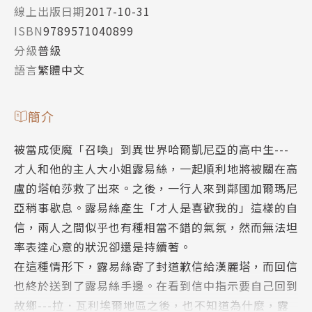
線上出版日期
2017-10-31
ISBN
9789571040899
分級
普級
語言
繁體中文
簡介
被當成使魔「召喚」到異世界哈爾凱尼亞的高中生---
才人和他的主人大小姐露易絲，一起順利地將被關在高
盧的塔帕莎救了出來。之後，一行人來到鄰國加爾瑪尼
亞稍事歇息。露易絲產生「才人是喜歡我的」這樣的自
信，兩人之間似乎也有種相當不錯的氣氛，然而無法坦
率表達心意的狀況卻還是持續著。
在這種情形下，露易絲寄了封道歉信給漢麗塔，而回信
也終於送到了露易絲手邊。在看到信中指示要自己回到
故鄉---拉．瓦利埃爾地區之後，也不知道為什麼，露