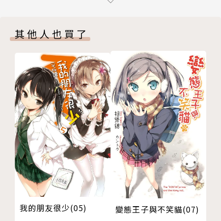
第五章 新學期
第六章 一對一教學
其他人也買了
第七章 羅馬利亞的教皇
第八章 耶夢加得
第九章 衛斯伍德村的重逢
第十章 二重奏的心
最終章
後記
版權頁
我的朋友很少(05)
變態王子與不笑貓(07)