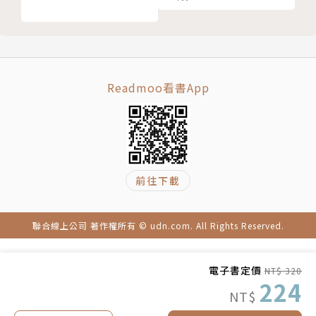
戒菸永遠不嫌晚──從《BJ單身日記》談抽菸壞處多
代｣談運動傷害，從｢星際大戰｣談如何增強免疫力等。
神奇的皮膚自癒力──從《功夫》談傷口的癒合與感染
是危機還是轉機？──從《白日夢冒險王》談男性中年
3.電影也是視覺的藝術，因此特別邀請插畫家繪製精美
危機
電影情境插畫及醫療保健知識插圖，增添閱讀樂趣。
Readmoo看書App
偉大的模仿者──從《風起》看結核病與人類的糾結
找回你的原力──從《星際大戰》談如何增強免疫力
作者簡介
這不是大胸肌──從《你的名字》談男性女乳症
鄒頡龍醫師
前往下載
台北醫學大學醫學系畢業，曾任台北榮民總醫院泌尿外
科專科醫師，美國紐約康乃爾大學醫學中心、美國紐約
聯合線上公司 著作權所有 © udn.com. All Rights Reserved.
Albany醫學中心研究員。現任中國醫藥大學醫學系專
任教授，泌尿部主治醫師，台灣尿失禁防治協會理事，
電子書定價
NT$ 320
台灣泌尿科醫學會監事，並擔任台灣泌尿科治療指引委
224
員會主任委員。
NT$