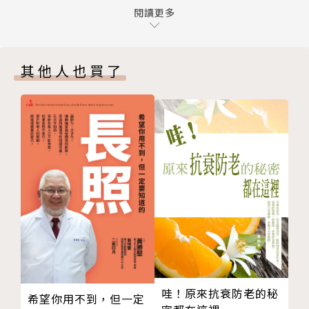
行為
閱讀更多
拳擊臺。他們互相嘲笑對方下垂的胸部，鬆垮垮的肌
難以承受之快──從《阿甘正傳》談早洩
肉，肥滋滋的大肚子………，當男性雄風不再，面臨更
真的不舉嗎？──從《慾望城市》談夜間勃起
年期時，該如何自處呢？
其他人也買了
女大男小更性福？──從《畢業生》談男女身心大不同
慢性病患也有春天──從《愛的萬物論》談慢性病患的
．｢慾望城市｣影集中，夏綠蒂婚後發現先生崔有「勃
性福
起功能障礙」。為了了解先生究竟是「器質性」或是
助性，天然的尚好？！──從《月薪嬌妻》談促進性功
「心因性」，夏綠蒂試著觀察先生是否有「夜間勃起」
能的天然成分
………夏綠蒂所做的夜間觀察，在醫學上來說，正是一
不成功，便成「人」──從《悲慘世界》談如何避孕
個好方法。
當雄風不再──從《洛基》談男性也有更年期
Part Ⅱ 照顧下半身有醫劇
因為希望將藝術與醫學結合的感動與更多人分享，他開
千萬別憋尿──從《美國狙擊手》談如何讓膀胱更健康
始在《聯合報》｢元氣周報｣撰寫｢從電影看醫學｣專
尿失禁不是老化的必然──從《分居風暴》談老年人尿
欄，三年多來深受讀者歡迎。《泌尿科醫師的電影處方
失禁
箋》一書，透過28部電影，帶領你進入結合理性與感
女性的難言之隱──從《無情荒地有情天》談婦女尿失
性的醫學世界，從下半身的幸福到全身保健大小事，找
哇！原來抗衰防老的秘
希望你用不到，但一定
禁
回健康力。