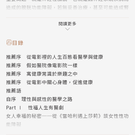
造成的膀胱功能障礙，若無妥善治療，甚至可能造成腎
功能損傷……
閱讀更多
．｢阿尾鱸鰻｣中一夜必須起床尿三次的主角老賀，其
實與他有著相同困擾的中老年男性並不少。夜尿問題會
目錄
讓睡眠大受影響，進而導致日間精神渙散，容易疲倦、
推薦序 從電影裡的人生百態看醫學與健康
沮喪，甚至憂鬱、工作品質下降等……
推薦序 假如醫院像電影院一樣
推薦序 寓健康常識於樂趣之中
．宮崎駿的動畫電影「風起」的女主角因為肺結核，獨
推薦序 從電影中關心身體，促進健康
自搬到寒冷孤寂的山上養病，在治療結核病藥物發明之
推薦語
前，這樣的療養也等於等待死亡的降臨，幸好今日已經
自序 理性與感性的醫學之路
有抗結核藥物，只要按醫囑服用藥物六至九個月，極高
Part Ⅰ 性福人生有醫劇
的機會可以治癒……
女人幸福的秘密──從《當哈利遇上莎莉》談女性性功
能障礙
．從電影｢洛基｣到「進擊的大佬」，60幾歲的史特龍
有一套，更安全──從《格雷的五十道陰影》談安全性
與當年電影「蠻牛」男主角勞勃狄尼洛脫下上衣，站上