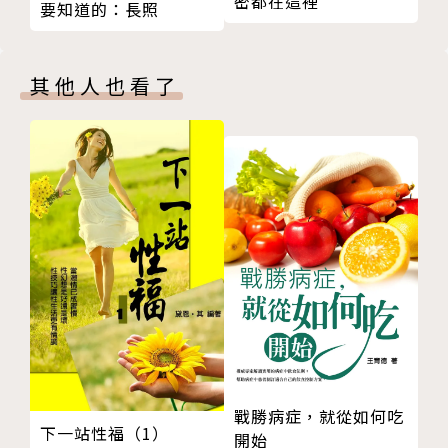
密都在這裡
要知道的：長照
騎車讓人尿尿不順？──從《破風》談騎自行車相關泌
尿疾病
本書特色
就是忍不住──從《阿凡達》談神經性膀胱
其他人也看了
一夜三次郎──從《大尾鱸鰻》談夜尿困擾多
1.從大家耳熟能詳的28部電影談起，如｢阿甘正傳｣、
小心寶貝蛋──從《半澤直樹》談睪丸創傷
｢阿凡達｣、｢白日夢冒險王｣、｢星際大戰｣、｢大尾鱸
小男孩的第一刀──從《戰火浮生錄》談到底要不要割
鰻｣等，透過「電影」這個元素，喚起當初觀影時內心
包皮？
情感、共鳴，再帶入讀者最關心的健康主題，提高對於
化學去勢的美麗與哀愁──從《模仿遊戲》談男性荷爾
健康知識的接受度。
蒙阻斷療法
Part Ⅲ 找回健康有醫劇
2.書中包含作者的泌尿科專業領域 ，例如排尿功能障
低溫下的健康隱憂──從《冰雪奇緣》談冬天保養之道
礙、夜尿、尿失禁、男性更年期、性功能等，將泌尿科
喝水，學問大──從《阿拉伯的勞倫斯》談如何正確喝
中常見，病人又不太敢起啟齒的問題，透過病例故事，
水
深入淺出地為讀者解惑。
冰敷？還是熱敷？──從《我的少女時代》談運動傷害
別再把頭往後仰了──從《丹麥女孩》談流鼻血該怎麼
3.除泌尿科專業外，也涵蓋與日常生活相關的保健之
戰勝病症，就從如何吃
下一站性福（1）
辦？
開始
道，例如從｢冰雪奇緣｣談冬日保暖，從｢我的少女時