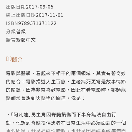
出版日期
2017-09-05
線上出版日期
2017-11-01
ISBN
9789571371122
分級
普級
語言
繁體中文
簡介
電影與醫學，看起來不相干的兩個領域，其實有著奇妙
的結合。電影描述人生百態，生老病死更常是故事情節
的關鍵。因為非常喜歡電影，因此在看電影時，鄒頡龍
醫師常會想到與醫學的關連，像是：
．｢阿凡達｣男主角因脊髓損傷而下半身無法自由行
動，他想到脊髓損傷患者在日常生活中必須面對的一個
重要問題，就是神經性膀胱，也就是因神經系統疾病而