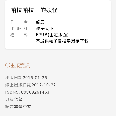
帕拉帕拉山的妖怪
作 者
賴馬
出 版 社
親子天下
格 式
EPUB(固定版面)
不提供電子書檔案另存下載
出版資訊
出版日期
2016-01-26
線上出版日期
2017-10-27
ISBN
9789869261463
分級
普級
語言
繁體中文