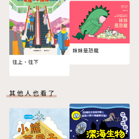
18
結婚後有了小孩（真是沒想到會結婚生子呀！據太太的
19
說法：因為你有幸遇到了我。）
20
（再根據五歲女兒小滴的說法：是把拔嫁給馬麻的。）
21
（我最愛我太太了！太座開心、全家快樂！）
22
我的身分成了「全職爸爸、兼職作家」（以前太閒，現
23
在太忙。）（是報應？還是平衡一下人生？）
妹妹是恐龍
24
養育三個孩子的過程，讓我對「小孩」這種特殊生物有
往上、往下
25
了深刻的認識，
26
（像天使，也像惡魔，更像外星人。）（每天都在戰鬥
27
中！)更體驗到為人父母總是誠意十足、卻又無可奈何
其他人也看了
28
的心情。
29
（世間辛苦的家長們，同是天涯淪落人，我了解的，拍
30
肩。）
31
和孩子們相處時的每一份感動、每一個教養問題，乃至
32
於每一場衝突，都是我創作的靈感來源。
33
（真是無時無刻都在想著圖畫書創作！）（太偉大