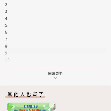
2
出來，跑去看電視或睡覺）
3
最擅長文圖創作。
4
（其實常常想破了頭卻一無所成。）（創作是一種自虐
5
的工作嗎？）1996年，出版了第一本圖畫書《我變成
6
一隻噴火龍了！》（好好看！）
7
當時二十八歲（好年輕啊！）
8
轉眼間，已經過了二十個年頭。（怎麼現在看起來還是
9
好年輕！）
10
二十年間，我做了十二本圖畫書。
11
（是多還是少？據太太的說法：作者書太少是撐不起一
12
閱讀更多
個紀念館的！）
13
（呸呸，是繪本館好嗎？！）（2014年夏天，我在台
14
東開了一間繪本館。）
其他人也買了
15
以前，一個人獨立創作。
16
畫圖畫書給自己內心的小孩看、也給小時候的自己看。
17
（孤獨又孤癖。）