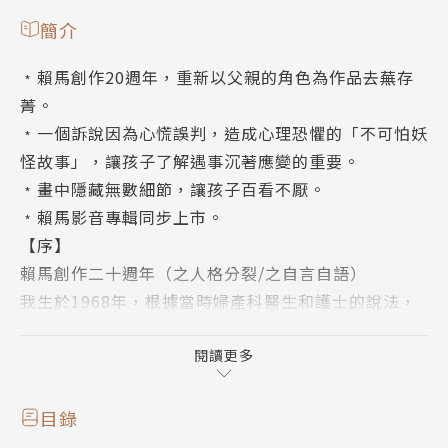
簡介
﹡賴馬創作20週年，重新以父親的角色為作品去蕪存
菁。
﹡一個訴說因為心慌誤判，造成心理恐懼的「不可怕妖
怪故事」，讓孩子了解遇事沉著應變的重要。
﹡畫中隱藏無數細節，讓孩子百看不厭。
﹡賴馬影音專輯同步上市。
【序】
賴馬創作二十週年（之人格分裂/之自言自語）
我生於1968年，根據當時婦產科醫生和護士的說法，
出生時有異象。
嘴含金畫筆、手握金色顏料。
閱讀更多
（怎麼不是金湯匙和金飯碗咧？）（新一代的偉大畫家
誕生了！）
目錄
繪畫是我的職業，（其實畫得很慢，大部份時間都畫不