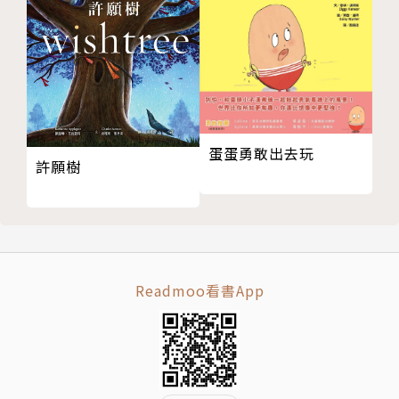
34
賴馬繪本館粉絲專頁 www.facebook.com/laima061
35
9
36
賴馬臉書 www.facebook.com/laima0505
37
38
39
蛋蛋勇敢出去玩
40
許願樹
41
42
43
44
Readmoo看書App