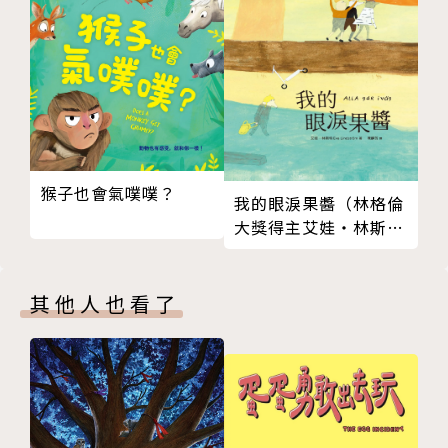
18
在賴馬的創作裡，每個看似幽默輕鬆的故事，其實結構
19
嚴謹，不但務求合情合理、還要符合邏輯；每幅以巧妙
20
手法佈局的畫面細節，都歷經反覆推敲、仔細經營。除
21
了第一眼的驚嘆，更禁得起一讀再讀。
22
23
賴馬的作品幾乎得過所有台灣重要的圖畫書獎項，亦曾
24
連續三年登上誠品書店暢銷書榜圖畫書類第一名。200
猴子也會氣噗噗？
我的眼淚果醬（林格倫
25
7年應邀到大阪國際兒童文學館演講。每有新作都廣受
大獎得主艾娃‧林斯特
26
喜愛，足以顯示賴馬在圖畫書世界的魅力。
代表作品）
27
28
每有新作都廣受喜愛，2014出版的《愛哭公主》榮獲
其他人也看了
29
兒童及少年圖書金鼎獎，並與情緒系列《生氣王子》和
30
《勇敢小火車》累計逾13萬本的亮眼銷售成績，足以
31
顯示賴馬在圖畫書世界的魅力。
32
33
賴馬繪本館部落格 laima.pixnet.net/blog