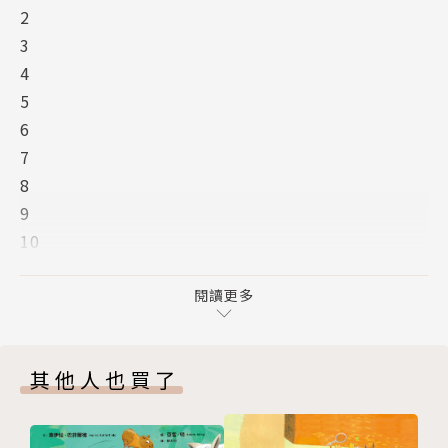
2
文/張素椿
3
這本書從清晨寫到傍晚家人團聚時，在豐盛的晚餐和歡
4
欣的祝福中結束。畫面上早起活動和市場買賣的人群、
5
花店，隱身花草間的蟲兒，室內和餐桌的佈置等，均見
6
巧妙的安排；而藍色系的拂曉、橙黃的陽光、綠意盎然
7
的花店和紅色系的聚餐圖中，作者成功的以色彩表現沉
8
靜清新、光芒耀眼、活力和熱鬧的氣氛。是故事溫馨、
9
圖畫美麗的好作品。
10
作、繪者簡介
11
12
閱讀更多
賴馬
13
14
1968年生，27歲那年出版第一本書《我變成一隻噴火
其他人也買了
15
龍了！》即獲得好評，從此成為專職的圖畫書創作者。
16
目前一家五口在台灣台東玩耍生活著。
17