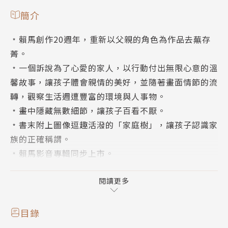
簡介
﹡賴馬創作20週年，重新以父親的角色為作品去蕪存
菁。
﹡一個訴說為了心愛的家人，以行動付出無限心意的溫
馨故事，讓孩子體會親情的美好，並隨著畫面情節的流
轉，觀察生活週遭豐富的環境與人事物。
﹡畫中隱藏無數細節，讓孩子百看不厭。
﹡書末附上圖像逗趣活潑的「家庭樹」，讓孩子認識家
族的正確稱謂。
﹡賴馬影音專輯同步上市。
新聞局圖書出版金鼎獎得獎評語：
《早起的一天》故事內容溫馨，圖畫表現活潑有趣，情
閱讀更多
節安排循序漸進，富於教育、啟發性與人文關懷，是非
常適宜兒童及少年閱讀的好書。
目錄
截錄中國時報開卷2002年度最佳童書得獎評語