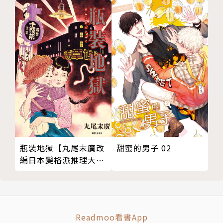
甜蜜的男子 02
瓶裝地獄【丸尾末廣改
編日本變格派推理大師
夢野久作幻想奇作】
Readmoo看書App