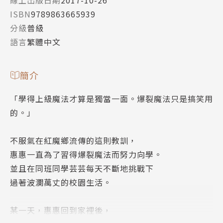
線上出版日期
2017-10-26
ISBN
9789863665939
分級
普級
語言
繁體中文
簡介
「學得上級魔法才算是獨當一面。爆裂魔法只是搞笑用
的。」
不服氣在紅魔鄉流傳的這則教訓，
惠惠一直為了習得爆裂魔法而努力向學。
並且在同班同學芸芸每天不斷地挑戰下
過著波瀾萬丈的校園生活。
某一天，惠惠回到家裡後，