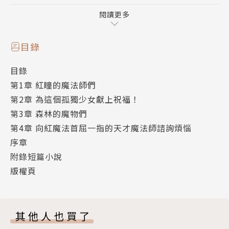
發現妹妹米米抱著一隻沒見過的黑貓──！？
閱讀更多
網路超好評的話題作《為美好的世界獻上祝福！》
外傳漫畫第1集登場！！
目錄
作者簡介
目錄
第1章 紅瞳的魔法師們
暁なつめ
第2章 為這個孤獨少女獻上祝福！
第3章 森林的魔物們
日本的輕小說作家。別筆名自宅警備兵。代表作是兩度
第4章 向紅魔法首屈一指的天才魔法師諮詢煩惱
播出同名電視動畫的《為美好的世界獻上祝福！》
序章
附錄短篇小說
森野カスミ
版權頁
日本漫畫家，代表作為《為美好的世界獻上爆焰！》
相關著作：《為美好的世界獻上爆焰！(2)》
其他人也買了