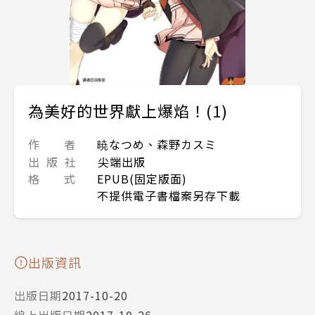
為美好的世界獻上爆焰！(1)
作 者
暁なつめ、森野カスミ
出 版 社
尖端出版
格 式
EPUB(固定版面)
不提供電子書檔案另存下載
出版資訊
出版日期
2017-10-20