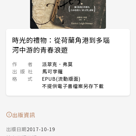
時光的禮物：從荷蘭角港到多瑙
河中游的青春浪遊
作 者
派翠克．弗莫
出 版 社
馬可孛羅
格 式
EPUB(流動版面)
不提供電子書檔案另存下載
出版資訊
出版日期
2017-10-19