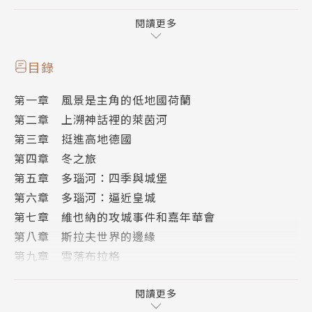
親姊姊回到英國，據他說他已經活脫像個粗狂的野小孩
了；之後的成長歲月可謂是「無法無天」的小惡棍。
閱讀更多
青年的弗莫仍舊狂傲不馴，學校的教育之於他是脫序、
挫敗、不合常軌……終究，他的學生生涯是「玩完
目錄
了」!
第一章 風景是主角的低地國荷蘭
第二章 上溯神話裡的萊茵河
一九三三年，他十八歲，某日，某個「計畫」如浮光乍
第三章 挺進高地德國
現：「我要改變場景，拋棄倫敦和英格蘭，像個流浪漢
第四章 冬之旅
遠渡歐洲。」我要徒步旅行!
第五章 多瑙河：四季與城堡
第六章 多瑙河：逼近皇城
這趟從荷蘭角港到君士坦丁堡橫越歐洲的旅行，他浪漫
第七章 維也納的攻城事件和嘉年華會
地稱自己是個朝聖者、漂泊的學者；而，這場屬於放浪
第八章 斯拉夫世界的邊緣
青春的徒步壯遊確確實實改變了他的人生風景。四十年
第九章 雪落布拉格
後，宛如打開時光膠囊，六十二歲的弗莫重新回頭看十
第十章 捷克斯洛伐克：終於更近一步
八歲的自己以及這場行旅，他決定與18歲的自己，攜
第十一章 匈牙利邊疆
閱讀更多
手重溫刻印青春的這場歐洲浪遊：「我竭盡所能於這本