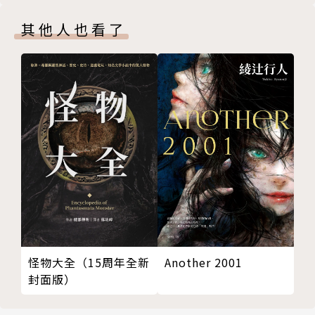
戰士。
其他人也看了
弗莫出生於一次世界大戰的隔年，出生沒多久，母親與
姊姊便遠航去了印度因為父親在那裡擔任公務員，而他
獨自被寄養在英國一戶普通人家裡，四年過去了，等母
親姊姊回到英國，據他說他已經活脫像個粗狂的野小孩
了；之後的成長歲月可謂是「無法無天」的小惡棍。
青年的弗莫仍舊狂傲不馴，學校的教育之於他是脫序、
挫敗、不合常軌……終究，他的學生生涯是「玩完
了」!
一九三三年，他十八歲，某日，某個”計畫”如浮光乍
現：「我要改變場景，拋棄倫敦和英格蘭，像個流浪漢
遠渡歐洲。」而，這變成不光是明擺著的事，也是唯一
怪物大全（15周年全新
Another 2001
封面版）
要做的事。我要徒步旅行!