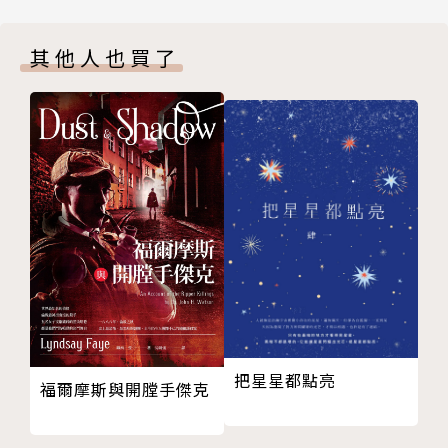
書中再度體驗和重溫諸多細節，依序完成那些早期支離
破碎的旅行回憶。」
其他人也買了
本書的書寫形式是層層疊疊的。我們隨時會被撢落到另
一個思路，另一個步調，另一種心情。彷彿我們永遠不
會知道明晚將在哪兒過夜，是穀倉？城堡？陌生人家的
客房？還是警局看守所？因此，我們永遠不會知道接續
的會是怎樣的故事……
作者簡介
派翠克‧弗莫Patrick Leigh Fermor
二十世紀英國最著名的旅遊文學作家。他同時也是詩
把星星都點亮
福爾摩斯與開膛手傑克
人、史學家、建築與藝術鑑賞家，更是在二次大戰期間
曾綁架德國駐軍克里特島的海里因希將軍的英勇突擊隊