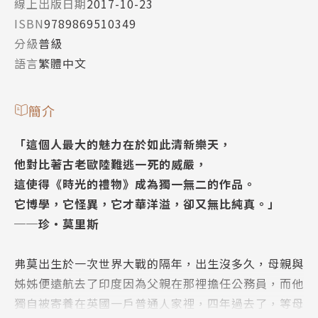
線上出版日期
2017-10-23
ISBN
9789869510349
分級
普級
語言
繁體中文
簡介
「這個人最大的魅力在於如此清新樂天，
他對比著古老歐陸難逃一死的威嚴，
這使得《時光的禮物》成為獨一無二的作品。
它博學，它怪異，它才華洋溢，卻又無比純真。」
──珍‧莫里斯
弗莫出生於一次世界大戰的隔年，出生沒多久，母親與
姊姊便遠航去了印度因為父親在那裡擔任公務員，而他
獨自被寄養在英國一戶普通人家裡，四年過去了，等母