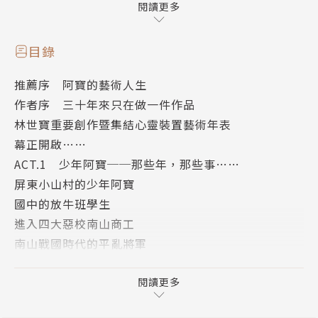
閱讀更多
本書續寫林世寶過去十年的故事，這一段故事很精采，
卻沒有留下隻字片語，包括林世寶在商業掛帥和現實考
目錄
驗下，如何堅持和變通，裝置與行動藝術的走向，他如
推薦序 阿寶的藝術人生
何堅持以物易物來募資拍攝他的「集夢計畫」電影；另
作者序 三十年來只在做一件作品
一方面，和作家劉馨蔓過去十年來類似的生命經驗中所
林世寶重要創作暨集結心靈裝置藝術年表
激盪出的故事，以作家的筆寫藝術家的心靈，為生命帶
幕正開啟……
出再一次感動，並以此鼓勵台灣日漸蓬勃的文創事業和
ACT.1 少年阿寶──那些年，那些事……
工作者。
屏東小山村的少年阿寶
作者簡介
國中的放牛班學生
進入四大惡校南山商工
林世寶
南山戰國時代的平亂將軍
當兵差點成逃兵
旅美行動藝術家
ACT.2 傳奇開始的地方──日本
閱讀更多
三個月打退堂鼓
1962年出生於台灣嘉義市，就讀南山高中時開始美術