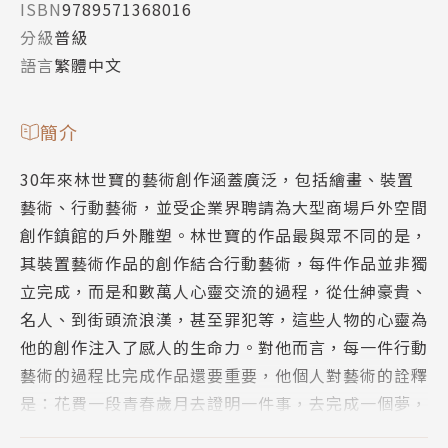
ISBN
9789571368016
分級
普級
語言
繁體中文
簡介
30年來林世寶的藝術創作涵蓋廣泛，包括繪畫、裝置
藝術、行動藝術，並受企業界聘請為大型商場戶外空間
創作鎮館的戶外雕塑。林世寶的作品最與眾不同的是，
其裝置藝術作品的創作結合行動藝術，每件作品並非獨
立完成，而是和數萬人心靈交流的過程，從仕紳豪貴、
名人、到街頭流浪漢，甚至罪犯等，這些人物的心靈為
他的創作注入了感人的生命力。對他而言，每一件行動
藝術的過程比完成作品還要重要，他個人對藝術的詮釋
是：花費一段青春歲月去證明一件事，去完成一個夢，
作一個追夢的人。