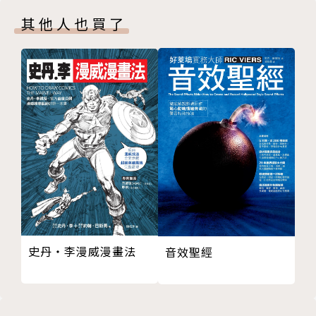
帶著十萬台幣重回日本
創作，17歲就獲得全國美展第二名，曾連續四年奪得
其他人也買了
名古屋的生活
全國美展比賽大獎，而得以保送國立大學，但他放棄保
開學不久就逃學
送，於1986年被日本畫商推薦赴日深造，進入名古屋
山窮水盡時入住山中小廟
造形藝術大學，學習現代水墨。在日本奮鬥兩年後，以
廟內神祇夜夜入夢來
一幅「白日夢的南極」奪得日本全國水墨畫大賞獎第一
畫下夢境獲首獎
名，成為該獎有史以來最年輕，且非日裔的首獎得主，
畫風轉向心靈追求
也一舉成名，此後成為日本及國際美術比賽的常勝軍，
血染的畫布
30歲不到已累積了近三十項各藝術大獎的榮耀。
在事業巔峰時離開
ACT.3 傳奇的序曲──美國一分錢
然在日本聲譽如日中天之際，林世寶毅然選擇前往紐
紐約意外成了我的二十年
約，攻讀紐約大學（New York University）藝術研究
偶然巧合激盪出靈感
所碩士學位，同時開始結合裝置藝術與行動藝術，完成
主流媒體報導現轉機
十多件裝置創作，包括2005年受邀為世界博覽會製作
史丹‧李漫威漫畫法
音效聖經
廣島核爆倖存的老太太
「智慧之門」大型裝置藝術。林世寶因其關懷環保與跨
來自非洲的地鐵清道夫
族裔人性議題而獲多項表揚，包括2000年獲美國移民
土耳其的啞巴木匠
局頒發亞洲傑出藝術家獎，2011年獲聯合國頒贈傑出