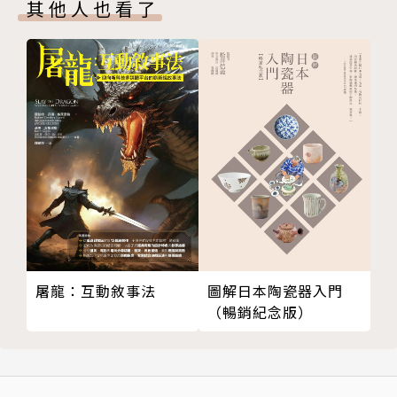
其他人也看了
印度的盲人
藝術家獎。目前定居紐約。
曼哈頓的同志們
俄羅斯妓女的Lucky Penny
Facebook│林世寶─Shih Pao Lin
美國新新人類的夢想
自閉症女孩的錢桶
劉馨蔓（Monica Liu）
刑事通緝犯的心願
不開門的捐贈者
台灣淡江大學英文系學士，紐約理工學院傳播藝術系碩
我被哈林區搶匪打劫
士，曾從事專業公關、紐約廣播電台中英雙語主持、世
在生命消失的瞬間
界日報記者，獲得過美國新聞報導獎，以及許多文學
和平完成的波折
獎，現定居紐約，現職為美國電視節目製作人，業餘從
「和平進行曲」突然斷裂
事寫作。
ACT.4 集結心靈的延續──裝置即行動
屠龍：互動敘事法
圖解日本陶瓷器入門
純真的心：「智慧之門」
從1998年開始寫作至今，著有《比女人更了解女人的
（暢銷紀念版）
回收被遺忘的愛：「愛之樹」
男人》、《遊紐約學生活》、《林世寶的一分錢傳
生命中的知遇──陳秋貴
奇》、《把世界收進行李箱》、譯作《放下，快樂就
回返台灣：「粉紅讚車」
來！》，以及短篇小說集《紐約的13種可能》，另有