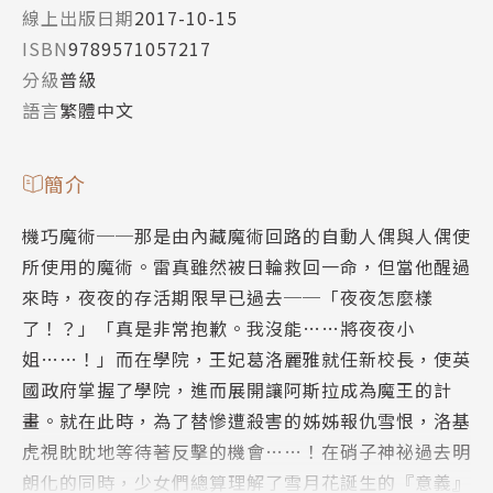
線上出版日期
2017-10-15
ISBN
9789571057217
分級
普級
語言
繁體中文
簡介
機巧魔術──那是由內藏魔術回路的自動人偶與人偶使
所使用的魔術。雷真雖然被日輪救回一命，但當他醒過
來時，夜夜的存活期限早已過去──「夜夜怎麼樣
了！？」「真是非常抱歉。我沒能……將夜夜小
姐……！」而在學院，王妃葛洛麗雅就任新校長，使英
國政府掌握了學院，進而展開讓阿斯拉成為魔王的計
畫。就在此時，為了替慘遭殺害的姊姊報仇雪恨，洛基
虎視眈眈地等待著反擊的機會……！在硝子神祕過去明
朗化的同時，少女們總算理解了雪月花誕生的『意義』