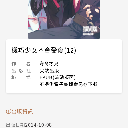
機巧少女不會受傷(12)
作 者
海冬零兒
出 版 社
尖端出版
格 式
EPUB(流動版面)
不提供電子書檔案另存下載
出版資訊
出版日期
2014-10-08