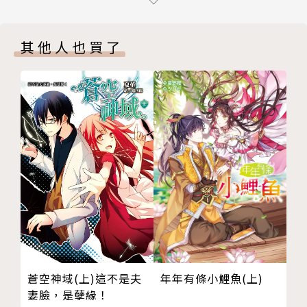
Chapter 9 是生？是死？
Chapter 10 周到的計謀
其他人也買了
Chapter 11 魔女與女王
Chapter 12 你愛過的人偶＃２
Epilogue 搭檔＃１
後記
Intermission 1 斷章拉普拉斯之靈
後記
版權頁
年年有條小鯉魚(上)
蒼空神域(上)這不是夫
妻臉，是孽緣！