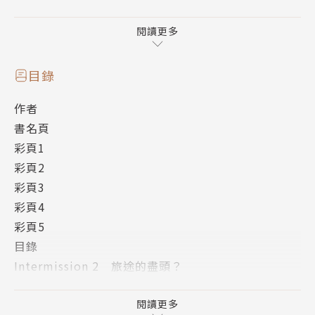
──！交響曲式學園戰鬥動作劇第１２彈！
作者簡介
閱讀更多
海冬零兒（Reiji Kaito）
到現在新人感覺還褪不掉的資歷第7年職業作家。居住
目錄
於札幌市，生於1月8日，Ａ型。著作有「幻想譚グリ
作者
モアリス」等。
書名頁
繪者簡介
彩頁1
LLO
彩頁2
好想吃泡菜鍋。
彩頁3
彩頁4
彩頁5
目錄
Intermission 2 旅途的盡頭？
Chapter 7 前來之人，離去之人
Chapter 8 理解強大
閱讀更多