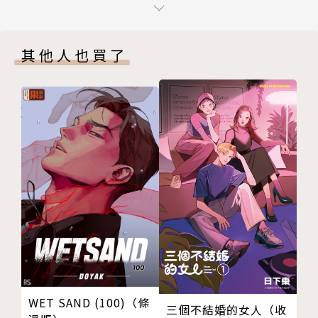
「Fly Away飛躍地平線」。
2005至2006年─在東立「新少年快報」週刊連載作品
其他人也買了
「單車闖天關」。
2006年─作品「Fly Away飛躍地平線」獲選新聞局第
26次中小學生優良課外讀物。
相關著作：《聽你說愛我~彆扭的王子~(全)》
WET SAND (100)（條
三個不結婚的女人（收