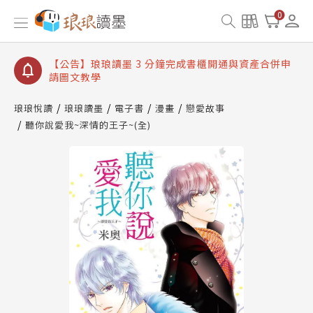
【公告】琅琅讀墨數位閱讀資產合併與書櫃開通申請
0
【公告】琅琅讀墨書櫃開通常見問題
【公告】琅琅讀墨 3 分鐘完成書櫃開通與資產合併申
請圖文教學
【公告】琅琅書店服務升級重要說明及資產合併結果
查詢
琅琅悅讀
琅琅讀墨
電子書
漫畫
戀愛故事
聽你說愛我~深情的王子~(全)
【公告】琅琅讀墨數位閱讀資產合併與書櫃開通申請