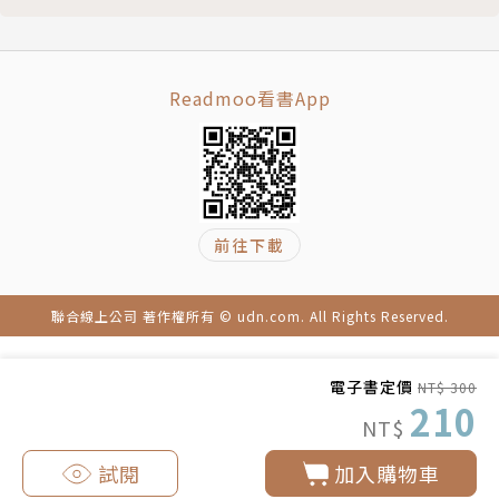
大量閱讀技巧①書籍挑選篇 「慢讀書籍」的正確閱讀
法
大量閱讀技巧②書籍取得篇 讓選書地點具有多元性
Readmoo看書App
大量閱讀技巧③書籍管理篇 愈是熱愛閱讀之人，愈能
順利揮別愛書
大量閱讀技巧③書籍管理篇 以這種方式區別「清理掉
也無所謂的書」
前往下載
大量閱讀技巧③書籍管理篇 書架向來都是反映自我的
明鏡
終章 成為大量閱讀之人才恍然大悟的事
聯合線上公司 著作權所有 © udn.com. All Rights Reserved.
結語 十年後「七千本書的世界」正等待著你
印南敦史的書評
電子書定價
NT$ 300
210
NT$
試閱
加入購物車