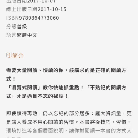
出版日期
2017-10-07
線上出版日期
2017-10-15
ISBN
9789864773060
分級
普級
語言
繁體中文
簡介
需要大量閱讀、慢讀的你，該講求的是正確的閱讀方
式！
「瀏覽式閱讀」教你快速抓重點！「不熟記的閱讀方
式」才是過目不忘的祕訣！
即使讀得再熟，仍以忘記的部分居多：龐大資訊量，更
是讓人養成不用心閱讀的習慣。本書將從技巧‧習慣‧
環境打造等各個層面說明，讓你對閱讀一本書的方式大