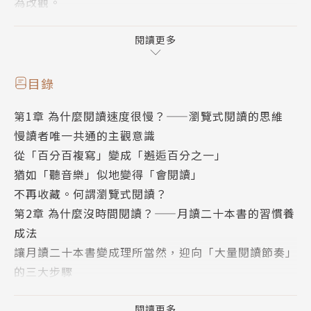
為改觀。
只有高產‧高評價的書評人才知道的閱讀高招──
閱讀更多
◆如何讓閱讀變成習慣！
邁向大量閱讀的3大步驟
目錄
◆擺脫讀過還是會忘記的魔咒！
第1章 為什麼閱讀速度很慢？——瀏覽式閱讀的思維
高效率書評人才知道的4大過目不忘技巧
慢讀者唯一共通的主觀意識
◆不會錯失要點的閱讀技巧！
從「百分百複寫」變成「邂逅百分之一」
快速瀏覽的3大參考依據
猶如「聽音樂」似地變得「會閱讀」
◆找出省略不看的部分才能節省時間！
不再收藏。何謂瀏覽式閱讀？
加快閱讀速度的4大步驟
第2章 為什麼沒時間閱讀？——月讀二十本書的習慣養
◆讓大量閱讀生活持之以恆！
成法
書籍挑選與管理的7大重點
讓月讀二十本書變成理所當然，迎向「大量閱讀節奏」
的三大步驟
即便是「5分鐘讀一頁」的慢讀者，只要掌握上述技
閱讀習慣養成步驟①力行「每日．定時」閱讀
巧，再也不用浪費時間讀死書、死讀書！
閱讀習慣養成步驟②選書以「能快速閱讀的書籍」為主
閱讀更多