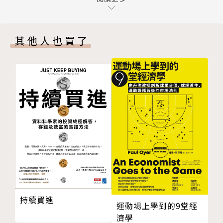
閱讀習慣養成步驟③總是閱讀「與昨天不同的書」
作者簡介
以閱讀習慣建立的全新生活作息
其他人也買了
第3章 為什麼就算讀過還是忘記？——儲存閱讀體會的
印南敦史
絕招
閱讀屬於呼吸作用。遲遲不會閱讀的真正原因
書評人、自由作家、編輯、株式會社Ambience代表取
去除多餘閱讀最有效的方法
締役。
閱讀呼吸法步驟①只摘錄書籍引人入勝之處的「單句取
一九六二年出生於日本東京。任職廣告公司期間成為樂
樣」
評人，接著轉任音樂雜誌總編輯，而後自立門戶。
閱讀呼吸法步驟②選出絕頂好句的「單句選粹」
雖然曾為「五分鐘讀一頁」的超龜速慢讀者，但自從擔
閱讀呼吸法步驟③重新想起重要部分的「單句感評」
任深受上班族喜愛的網路媒體《生活駭客（LifeHacke
閱讀呼吸法步驟④自我評價閱讀的成果
r）〔日文版〕》書評專欄主筆，他發現了快速大量閱
讓摘引效果倍增的「手寫」魔法為何？
讀的方法。
為何「一邊謄寫」，可讓閱讀變得快速．深入？
後來，他還成為《新聞週刊（NewsWeek）日文
第4章 瀏覽亦有其法則——不會錯失要點的「搜尋式閱
版》、《Suzie》（提供各種日常生活數據的資訊網
持續買進
運動場上學到的9堂經
讀法」
站）、《WANI BOOKOUT》（由WANI BOOKS書籍
濟學
能一目十行的人，究竟是閱讀書的「哪裡」？