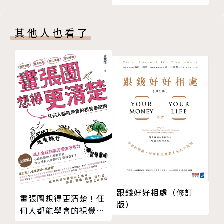
編輯部推出的網路雜誌）等其他網站的書評專欄主筆，
瀏覽的具體技巧
以一年高達七百本以上的驚人閱讀量享負盛名。
追求快速閱讀的步驟①閱讀速度的九成，取決於「一開
其他人也看了
始」的閱讀方式
譯者簡介
追求快速閱讀的步驟②為什麼光憑「這五句」，就能理
解書中的內容？
簡琪婷
追求快速閱讀的步驟③尋找「仔細閱讀部分」的簡單方
法
輔仁大學食品營養系畢業，後赴日進修日文及空間設計
追求快速閱讀的步驟④一邊「變速」，一邊調整速度緩
課程，返國後長年從事日文應用相關工作，曾經手日劇
急
節目及小說文學、生活實用等書籍之翻譯。作品包括弘
「不熟記的閱讀方式」就是「過目不忘」的祕訣
兼憲史著作《課長島耕作成功方程式》系列、柳田邦男
第5章 如何邂逅書籍？如何揮別書籍？——七百本書的
著作《犧牲》、相川秀希著作《一定做得到！超強藍筆
挑選．管理術
記憶法》、南雲吉則著作《為什麼一流人才的專注力能
大量閱讀技巧①書籍挑選篇以「一週閱讀計畫」讓「每
持續一整天？》等，目前為專職自由譯者。
跟錢好好相處（修訂
日一書」變成理所當然
畫張圖想得更清楚！任
版）
大量閱讀技巧①書籍挑選篇 打破「興趣藩籬」，增加
何人都能學會的視覺筆
記術
「喜好的書」