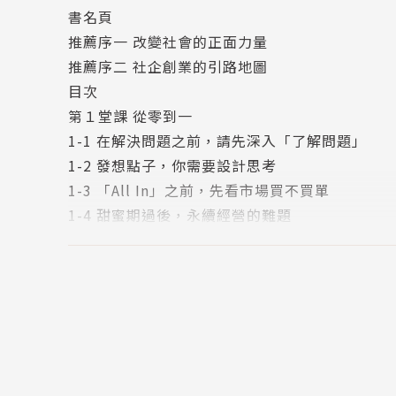
書名頁
社企流（www.seinsights.asia）於2
推薦序一 改變社會的正面力量
三大業務——「線上網站」分享社會創新資訊、「
推薦序二 社企創業的引路地圖
之社會企業—推廣、連結並支持社會創業（Social 
目次
可以透過知識、交流、與行動的累積，用創新思
第１堂課 從零到一
1-1 在解決問題之前，請先深入「了解問題」
1-2 發想點子，你需要設計思考
1-3 「All In」之前，先看市場買不買單
1-4 甜蜜期過後，永續經營的難題
註釋
第２堂課 毋忘初衷
2-1 一樣的產品，不一樣的影響力
2-2 社會使命 產品研發：把握高品質，不怕沒人
2-3 社會使命 市場銷售：為服務對象量身打造銷
2-4 社會使命 公司治理：社會企業，可以做得
2-5 回到原點，別忘了你的社會使命