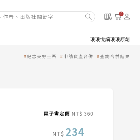
0
琅琅悅讀
琅琅原創
紀念東野圭吾
申請資產合併
查詢合併結果
電子書定價
NT$ 360
234
NT$