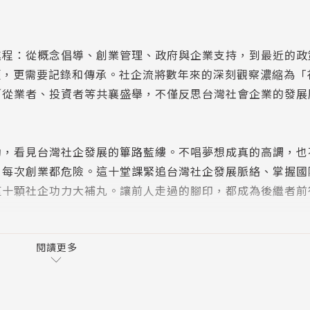
進程：從概念倡導、創業管理、政府與企業支持，到最近的政
顧，更需要記錄和傳承。社企流將數年來的深刻觀察濃縮為「
／從業者、投資者等共襄盛舉，不僅反思台灣社會企業的發展
動，看見台灣社企發展的篳路藍縷。不唱夢想成真的高調，也
，每次創業都危險。這十堂課緊追台灣社企發展脈絡、掌握國
這十顆社企功力大補丸。讓前人走過的腳印，都成為後繼者前
閱讀更多