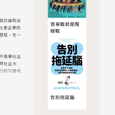
策討論和治
貿易戰就是階
社會企業的
級戰
歷程，也一
不高舉社企
際社企大
行的引路地
告別拖延腦