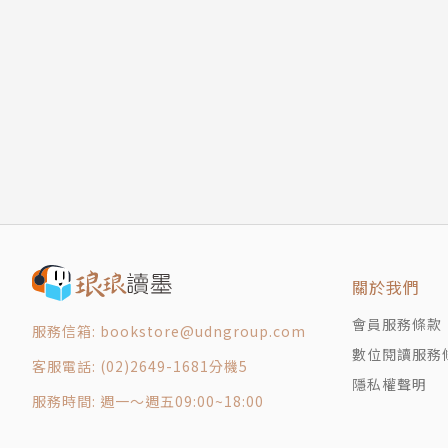
註釋
第３堂課 受益者優先
3-1 做事前，先打開耳朵聆聽需求
3-2 受益者，是 Taker也是Giver
3-3 和受益者互動，你需要這六大守則
3-4 傾聽受益者心聲
第４堂課 影響力評估
4-1 認識「影響力評估」
4-2 影響力評估的現況與挑戰
4-3 影響力評估的下一個十年
關於我們
註釋
會員服務條款
第５堂課 失敗研究所
服務信箱: bookstore@udngroup.com
5-1 其實，九九%的社企創業都會失敗
數位閱讀服務
客服電話: (02)2649-1681分機5
5-2 勿把社企當慈善
隱私權聲明
服務時間: 週一～週五09:00~18:00
5-3 社會企業不是唯一解方
5-4 成也團隊，敗也團隊