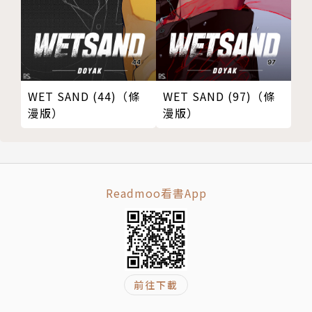
相關著作
《花開千年(03)壓克力場景組》
《花開千年(03)雙開L夾+特典卡》
《花開千年(02)》
《花開千年(01)》
WET SAND (44)（條
WET SAND (97)（條
《糖罐裡的甜甜圈2.-小影作品集2》
漫版）
漫版）
《糖罐裡的甜甜圈1.-小影作品集1》
Readmoo看書App
前往下載