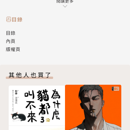
閱讀更多
林青慧老師出道已二十年，為台灣公認國民漫畫天后，
畫風可愛清新，故事深刻動人，尤其以古裝作品受到讀
目錄
者絕妙好評！曾代表台灣出國參加法國香貝里展，漫畫
目錄
著作超過10部以上，並推出繪本與漫畫教學書籍，不
內頁
僅在台灣擁有廣大的支持讀者，其多部漫畫作品、繪
版權頁
本、塔羅牌等等授更權到德國、法國、韓國、中國等海
外多國。「花開千年」為林青慧老師的最新連載作品，
目前正在台灣銷售第一的《夢夢》少女漫畫月刊連載！
其他人也買了
「林青慧_小影」FB粉絲團
www.facebook.com/selenacomic
漫畫單行本：《糖罐裡的甜甜圈》《娃娃五線譜》全2
集、《白夜夢幻曲》全3集、《玻璃鞋之約》全2集、
《難纏俏姑娘》全1集、《花縴》全2集、《焚月》全5