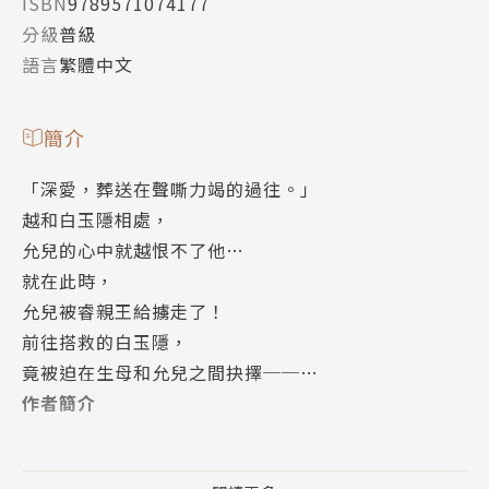
ISBN
9789571074177
分級
普級
語言
繁體中文
簡介
「深愛，葬送在聲嘶力竭的過往。」
越和白玉隱相處，
允兒的心中就越恨不了他…
就在此時，
允兒被睿親王給擄走了！
前往搭救的白玉隱，
竟被迫在生母和允兒之間抉擇──…
作者簡介
林青慧