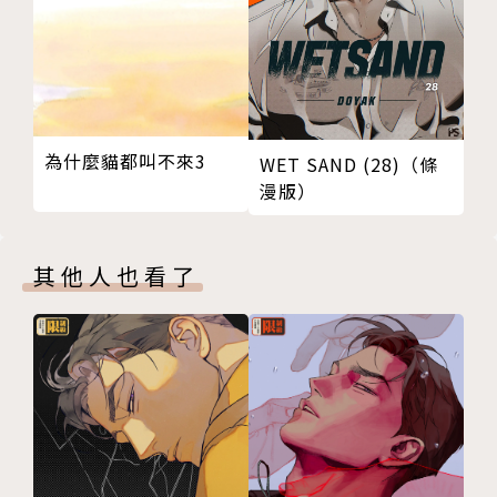
集、《星之衣☆羽之紗Eternity》全3集、《不全才
女》全3集、《藍雪花》全3集、《童話DOREMI-千皮
獸‧小紅帽-》全1集、《童話DOREMI-森林奇緣‧青
蛙王子-》全1集、《9月1日 天氣晴》全3集、《花開
千年》第1-2集。
為什麼貓都叫不來3
WET SAND (28)（條
漫版）
繪本系列：《畫夢粉蠟筆》《畫夢戀天使 海與天空的
呢喃》《夢幻森林 小兔的奇幻冒險》
其他人也看了
教學書系列：《林青慧的漫畫教室》《林青慧的色鉛筆
應用教室》《林青慧的漫畫彩繪教室》
其它系列：《林青慧希臘精靈塔羅牌》《小影夢手記》
(圖文書)、《精靈國度》《美人‧傾聽》《花菲花》
（畫冊）