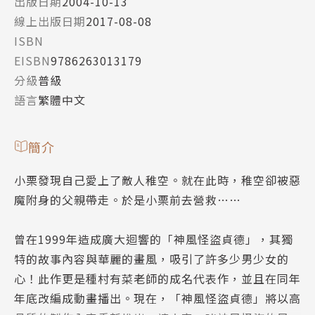
出版日期
2004-10-13
線上出版日期
2017-08-08
ISBN
EISBN
9786263013179
分級
普級
語言
繁體中文
簡介
小栗發現自己愛上了敵人稚空。就在此時，稚空卻被惡
魔附身的父親帶走。於是小栗前去營救……
曾在1999年造成廣大迴響的「神風怪盜貞德」，其獨
特的故事內容與華麗的畫風，吸引了許多少男少女的
心！此作更是種村有菜老師的成名代表作，並且在同年
年底改編成動畫播出。現在，「神風怪盜貞德」將以高