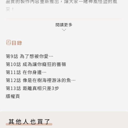
品質的製作內容重新推出，讓大家一睹神風怪盜的風
采！
作者簡介
閱讀更多
種村有菜(Arina Tanemura)
目錄
第9話 為了想被你愛…
1996年以短篇「第二次的戀情」出道，並於1998年開
第10話 成為讓你癡狂的薔薇
始連載成名代表作《神風怪盜貞德》，不久之後連載長
第11話 在你身邊…
篇《尋找滿月》，更引起讀者們的廣大迴響，在日本或
第12話 像是在樹海裡游泳的魚…
是台灣都有相當多的支持者！而這兩部作品也因大受歡
第13話 距離真相只差3步
迎皆陸續改編成動畫。
版權頁
在2008年結束另一長篇連載《紳士同盟CROSS》後，
緊接著推出以日本平安時代為背景的華麗奇幻故事《櫻
其他人也買了
姬華傳》，人氣持續居高不下。