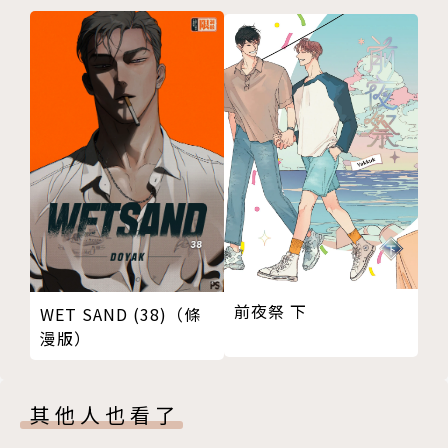
另外還有《有菜の種－種村有菜漫畫隨筆集－》、《風
男塾物語》、《絕對覺醒天使》等作品。
前夜祭 下
WET SAND (38)（條
漫版）
其他人也看了