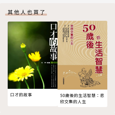
08 面對期望值，是公司爛透了，還是你？
其他人也買了
Part 2 減少抱怨，求經驗：改變思維，就能改變現況
受夠了千篇一律的成功法則嗎？織田紀香的職場「負能
01 第一份工作教會我的事
量」，能挑戰您以為的正面思維；成功無法模仿，但失
02 那段潦倒落魄又無光無色的過往
敗可以被學習，勇敢失敗比努力成功更有力量！
03 我想談的不只是失敗，而是一種人生價值觀
──台灣壹傳媒集團數位媒體業務部總經理 劉智瑋
04 面對挫折、解決挫折、習慣挫折
05 辭職離開，能夠解決問題嗎？
每次的失敗在你心裡積累的是什麼？一次的成功你又領
06 抱怨不會改變現況，真正能改變的是你的「改
悟到什麼？讀紀香說故事，他的文字裡有深刻的畫面。
變」
──ETtoday東森新聞雲 共同創辦人、社長 蔡慶輝
07 失業感覺糟透了？都是自找的！
08 換個磁極不再相斥──從個別主觀進入團隊合作
無須長篇大論，只要說故事、例子、親身經驗，即使為
Part 3 邁向目標，能妥協：突破不是用說的，要行動
人生失敗經驗卻遠比成功論述，更能直指人心。
01 當找來的員工都可以替換，真正要換掉的是你
織田紀香這本精采好書，讓我從作者自序一路看到尾，
口才的故事
50歲後的生活智慧：悲
02 經營管理，關鍵在人的溝通協調
點頭如搗蒜，篇篇同我心，心有戚戚焉，共鳴似漣漪。
欣交集的人生
03 想要別人認同你的專業？閉嘴，做事！
──企管講師、作家、主持人 謝文憲
04 合作不是拉扯，是一來一返分寸的收放與拿捏