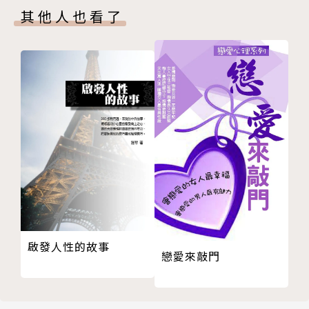
05 成為優秀的專業人士前，先學會做人
其他人也看了
職場哪有永遠的勝利？這本新書用獨特的觀點，教你將
06 小事做大，大事做無
職場的困境和挫折，轉化成實戰的動能和力量，失敗也
07 信念，單純的向目標前進
可成為正能量。
08 指導棋你會下嗎？當主管該做的準備
──三立新媒體事業部副總經理 藍宜楨
Part 4 不斷學習，能順勢：沒有完美決策，但有最適
方案
紀香語錄
01 不懂要學，而不是裝懂
• 在不知道別人背後付出多少努力之前，選擇觀察、
02 解決問題的唯一辦法
了解以及注視；知道別人背後付出多少努力之後，選擇
03 成為開創性人才，首重突破限制框架
支持、鼓勵以及尊敬。
04 想要在工作中尋開心，免了吧！
• 事情，不要永遠都挑簡單的來做，安逸舒適久了，
05 人們在乎的是你的能力，而非名片上的頭銜
人也會變得軟弱無力。偶而挑戰一下自己，看看底限到
06 遠離這十件事，你就不是職場白目人
哪裡，這才能摸索出自己還有多少能耐與水準可以提
07 人生到達的高度，由你的好奇心決定
啟發人性的故事
升。
戀愛來敲門
08 不被框限，不被唱衰，看重自己勇敢驅策向前
• 有時候，不是因為怕做不好而感到壓力大，而是因
Part 5 取得信任，換位思考：以整體眼光隨時準備與
為知道自己可以做得更好、更精采、更卓越，不甘於現
人互補
況，為此感到「不能不完美」的壓力。