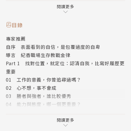
滿意，但『成功者找方法，失敗者找理由』；而表現不
閱讀更多
佳的工作者，他們將情緒投射到公司，進而藉由群體互
相安慰、滿足，找到情緒的出口，然後形成一種集體共
目錄
識，將原先細微的情緒放大、增幅，最後變成一頭怪獸
專家推薦
控制著他們。」紀香說，就算你現在不知道工作的意義
自序 表面看到的自信，是包覆過度的自卑
是什麼，但現在一件件看似不完美的經驗，經過反省與
導言 紀香職場生存教戰金律
吸收，再重新修正，一定能瓶頸轉順境，找到自己的工
Part 1 找對位置，就定位：認清自我，比寫好履歷更
作價值。
重要
01 工作的意義，你曾追尋過嗎？
紀香是位一旦要做就勇往直前的勇者。無論前方是黑暗
02 心不想，事不會成
或光明，無論旁人的眼光或論述，無論過程中是佈滿荊
03 勝者與強者，誰比較優秀
棘或是道路多麼崎曲，他總是努力找到方法去克服種種
04 能力與態度，哪一個更重要？
困境與障礙，只為了能將事情做好。
05 呼口號不難，真正困難的是具體行動
紀香的「失敗」和不畏困難、專注進取的態度，值得職
06 烏托邦裡沒有草莓──給實習生與菜鳥的話
閱讀更多
場年輕人學習！
07 是工作找到你，還是你找到了工作？
──城邦媒體集團 首席執行長 何飛鵬