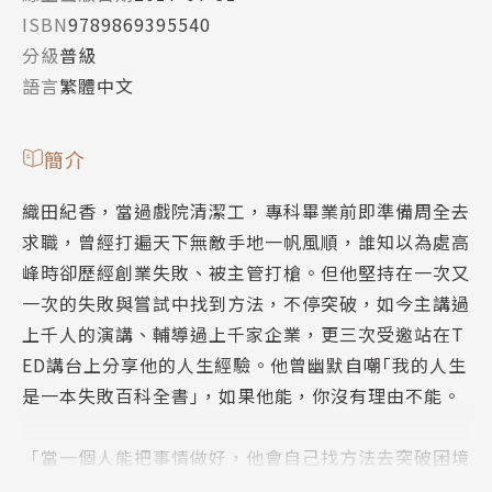
ISBN
9789869395540
分級
普級
語言
繁體中文
簡介
織田紀香，當過戲院清潔工，專科畢業前即準備周全去
求職，曾經打遍天下無敵手地一帆風順，誰知以為處高
峰時卻歷經創業失敗、被主管打槍。但他堅持在一次又
一次的失敗與嘗試中找到方法，不停突破，如今主講過
上千人的演講、輔導過上千家企業，更三次受邀站在T
ED講台上分享他的人生經驗。他曾幽默自嘲｢我的人生
是一本失敗百科全書｣，如果他能，你沒有理由不能。
「當一個人能把事情做好，他會自己找方法去突破困境
與障礙，因為那是他想做的事，雖然可能會不快樂、不