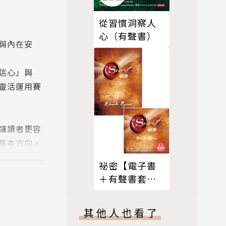
從習慣洞察人
心（有聲書）
與內在安
信心」與
靈活運用賽
讓讀者更容
基本方向，
祕密【電子書
＋有聲書套
到內在的喜
組】
師親自講解
其他人也看了