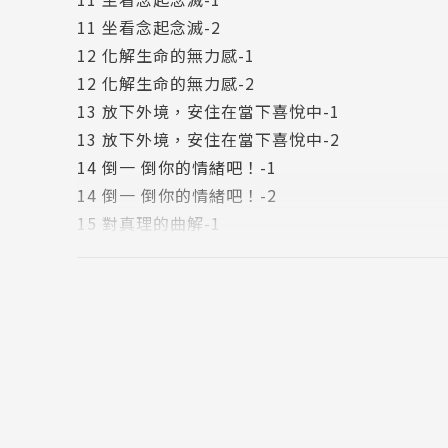
11 坐看念起念滅-2
王怡仁醫師
12 化解生命的無力感-1
家庭醫學科專科醫師，曾任高雄榮總家庭醫學科
12 化解生命的無力感-2
級心靈輔導師、台灣身心靈全人健康醫學學會創
13 放下外境，安住在當下喜悅中-1
成班」、「賽斯書輕導讀」、「靜心的優雅節奏
13 放下外境，安住在當下喜悅中-2
時代賽斯教育基金會心靈講師，於北中南各地演
14 倒一 倒你的情緒吧！-1
14 倒一 倒你的情緒吧！-2
致力於身心靈整體健康觀念之普及，著作有《不
15 對真理的曲解-1
奏》、《天生富有》、《美好世代》、《啟動靈感
15 對真理的曲解-2
玩工作坊》、《不藥而癒2》、《不藥而癒3》、
16 覺察信念別挖過頭-1
沒錯》、《早期課輕導讀》卷一、卷二、《魔法
16 覺察信念別挖過頭-2
17 以新思想重新組織過去的記憶-1
17 以新思想重新組織過去的記憶-2
18 觀察能量的流動-1
18 觀察能量的流動-2
19 世間萬相源於「空」-1