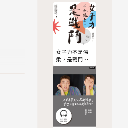
育基金會一
、「賽斯速
，並擔任新
女子力不是溫
的優雅節
柔，是戰鬥
、《一起來
（有聲書）
對的，你也