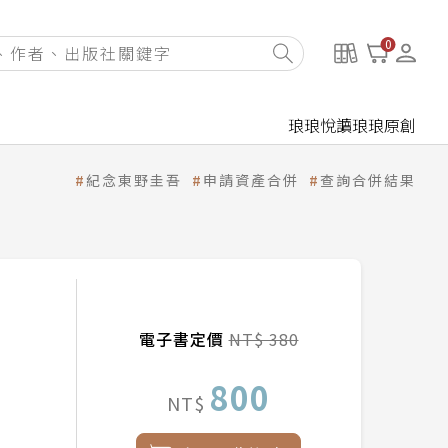
0
琅琅悅讀
琅琅原創
紀念東野圭吾
申請資產合併
查詢合併結果
電子書定價
NT$ 380
800
NT$