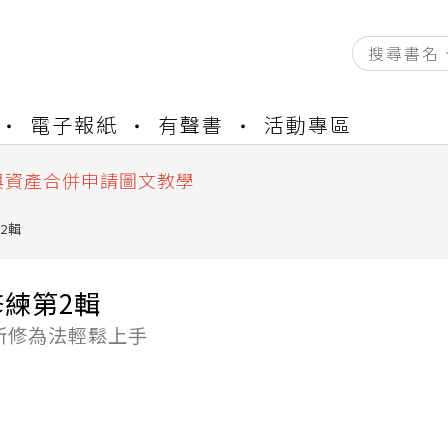
資產合併結果查詢
電子報紙
有聲書
活動專區
書櫃開通申請
與資產合併申請圖文教學
資產合併結果查詢
書櫃開通申請
2輯
練第2輯
斯修為法輕鬆上手