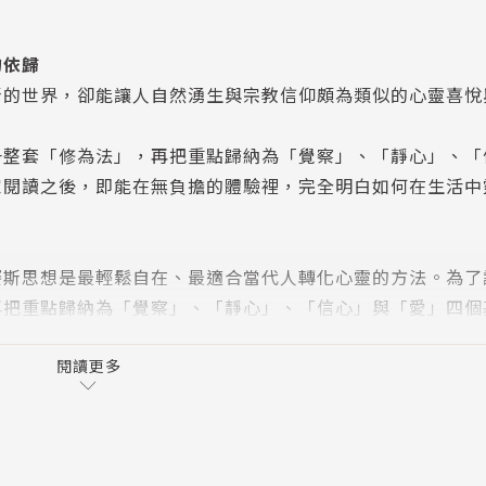
的依歸
斯的世界，卻能讓人自然湧生與宗教信仰頗為類似的心靈喜悅
一整套「修為法」，再把重點歸納為「覺察」、「靜心」、「
家閱讀之後，即能在無負擔的體驗裡，完全明白如何在生活中
賽斯思想是最輕鬆自在、最適合當代人轉化心靈的方法。為了
再把重點歸納為「覺察」、「靜心」、「信心」與「愛」四個
負擔的體驗裡，完全明白如何在生活中靈活運用賽斯思想。
閱讀更多
在讀書會的引領之下，大家都能開啟賽斯的「修為之門」，得
賽斯的「喜悅之道」，活出幸福健康的每一天！音檔即是王醫