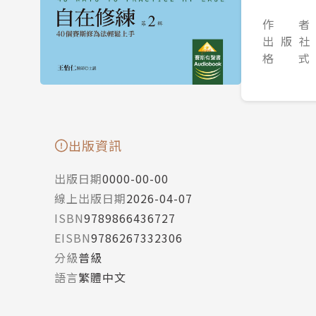
作 者
出 版 社
格 式
出版資訊
出版日期
0000-00-00
線上出版日期
2026-04-07
ISBN
9789866436727
EISBN
9786267332306
分級
普級
語言
繁體中文