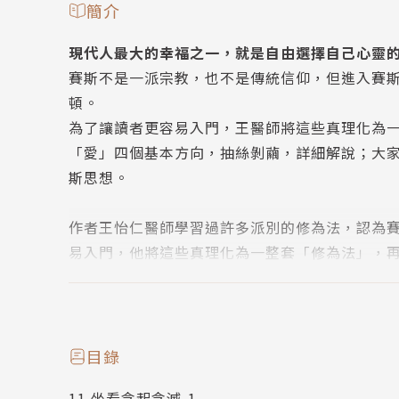
簡介
現代人最大的幸福之一，就是自由選擇自己心靈
賽斯不是一派宗教，也不是傳統信仰，但進入賽
頓。
為了讓讀者更容易入門，王醫師將這些真理化為
「愛」四個基本方向，抽絲剝繭，詳細解說；大
斯思想。
作者王怡仁醫師學習過許多派別的修為法，認為
易入門，他將這些真理化為一整套「修為法」，
抽絲剝繭，詳細解說；大家閱讀之後，即能在無
人們內心都有著對喜樂平安的渴望，王醫師希望
悅自在與平安。期盼有越來越多朋友，一起進入
目錄
的精彩內容結集。
11 坐看念起念滅-1