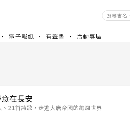
資產合併結果查詢
電子報紙
有聲書
活動專區
中，本站同步暫停部分閱讀服務
書櫃開通申請
與資產合併申請圖文教學
資產合併結果查詢
中，本站同步暫停部分閱讀服務
得意在長安
人、21首詩歌，走進大唐帝國的絢爛世界