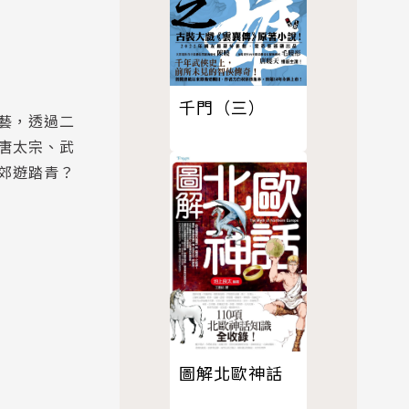
千門（三）
藝，透過二
唐太宗、武
郊遊踏青？
圖解北歐神話