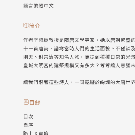
語言
繁體中文
簡介
作者辛曉娟教授是隋唐文學專家，她以唐朝繁盛
十一首唐詩，譜寫當時人們的生活面貌。不僅談
則天、封常清等知名人物，更提到種種日常的光
皇城大明宮的建築規模又有多大？等等讓人意猶
讓我們跟著這些詩人，一同遨遊於絢爛的大唐世
目錄
目次
自序
路上Ｘ宦旅