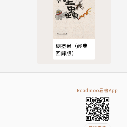
糊塗蟲（經典
回歸版）
Readmoo看書App