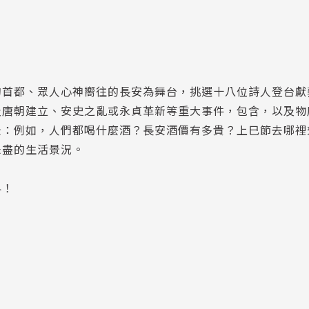
的首都、眾人心神嚮往的長安為舞台，挑選十八位詩人登台獻
及唐朝建立、安史之亂或永貞革新等重大事件，包含，以及物
景：例如，人們都喝什麼酒？長安酒價有多貴？上巳節去哪裡
未盡的生活景況。
界！