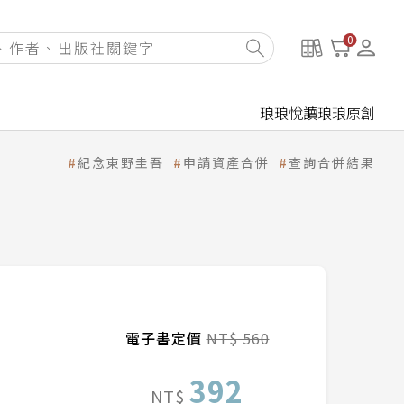
0
琅琅悅讀
琅琅原創
紀念東野圭吾
申請資產合併
查詢合併結果
電子書定價
NT$ 560
392
NT$