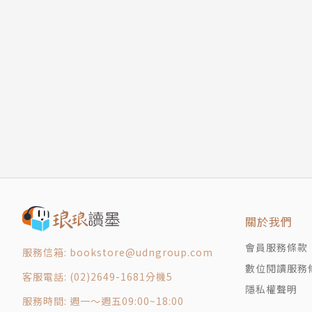
邊關絕唱涼州詞｜王之渙〈涼州詞〉
大漠明月踏清秋｜李賀〈馬詩〉
龍池躍龍龍已飛｜沈佺期〈龍池篇〉
九天閶闔開宮殿｜王維〈和賈舍人早朝大明宮之
塞下長歌雪滿弓｜盧綸〈塞下曲〉其三
歷史Ｘ聲名
捲土重來未可知｜杜牧〈題烏江亭〉
光焰萬丈長｜韓愈〈調張籍〉
漢家大將西出師｜岑參〈走馬川行奉送封大夫出
版權頁
關於我們
會員服務條款
服務信箱: bookstore@udngroup.com
數位閱讀服務
客服電話: (02)2649-1681分機5
隱私權聲明
服務時間: 週一～週五09:00~18:00