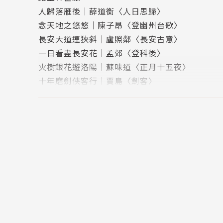
人歸落雁後｜薛道衡〈人日思歸〉
念天地之悠悠｜陳子昂〈登幽州台歌〉
長安大道連狹斜｜盧照鄰〈長安古意〉
一日看盡長安花｜孟郊〈登科後〉
火樹銀花遊洛陽｜蘇味道〈正月十五夜〉
十年磨劍俠客行｜賈島〈劍客〉
前度劉郎今又來｜劉禹錫〈再遊玄都觀〉
宴聚Ｘ友朋
盛世長安八仙圖｜杜甫〈飲中八仙歌〉
天生我材必有用｜李白〈將進酒〉
舌尖上的田園夢｜孟浩然〈過故人莊〉
與君同傳萬歲名｜杜甫〈夢李白二首〉其二
佳時Ｘ節慶
長安水邊多麗人｜杜甫〈麗人行〉
天街小雨潤如酥｜韓愈〈早春呈水部張十八員外
邊塞Ｘ宮廷