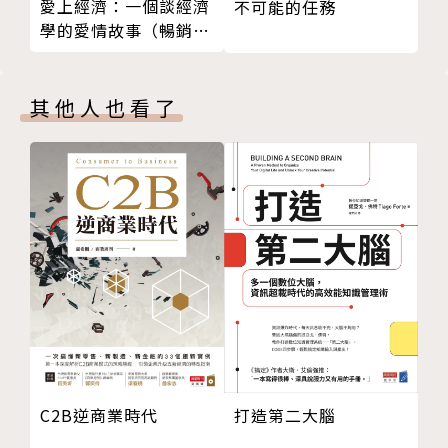
愛上經濟：一個談經濟
不可能的任務
一個公式，算出退休準備金缺口
只要會加減乘除、會填表格，就能開始為自己做出邁向
學的愛情故事（暢銷紀
精打細算，對抗生病風險
自由的「第一份金錢計畫藍圖」。
念版）
工具箱：三個步驟，查出未來勞保老年給付可以領多
少？
許多上班族遇到的困境與難處，在十方家都遇到過。本
其他人也看了
Chapter 5 執行篇（上）：存錢與找錢
書循序漸進一一解開上班族的諸多痛點，包含：
上班族理財三大困難點
不用記帳，也能輕鬆掌握總支出的方法
【上班族痛點一】不知到底要賺多少才夠？存到多少可
挖出閒置資產1：從你的保單找錢
以提早退出江湖？
挖出閒置資產2：從你的房子找錢
每個人目標金額不同，一個公式套進去算就好。
挖出閒置資產3：從你自己身上找錢
而且算完後，很多人會發現，離可以退休不像原以為的
Chapter 6 執行篇（下）：把錢養大
那麼遠！
傳說中投報率5％的賺錢管道，究竟在哪裡？
租金價差兩頭賺的房子，怎麼買？
【上班族痛點二】賺的錢很固定、很有限，根本沒剩多
退休存股，怎麼選股？
少怎麼辦？
Chapter 7 拔除窮思維，允許自己創富
三大漏財風險健檢。
打造第二大腦
C2B逆商業時代
傳說中投報率5％的賺錢管道，究竟在哪裡？
從結構下手，砍掉無端漏財的隱形缺口。