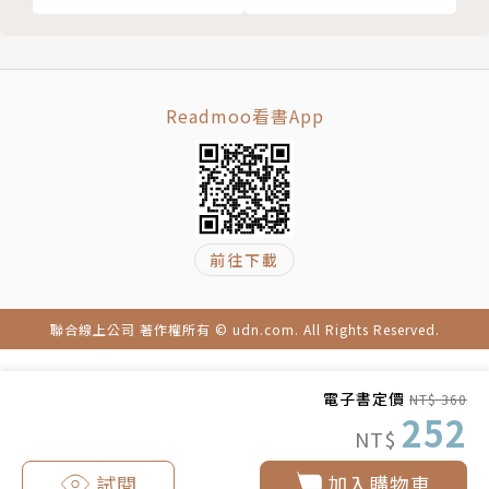
檢查原生家庭的金錢觀
你的財富夢想，不用尋求任何人認同
【上班族痛點三】正職工作時間綁死死，怎麼創造額外
累積手感，從實戰中建立自己的富信念
現金流？
具箱：金錢信念檢核表
挖掘你的三大隱藏資產，找出被你閒置的錢，並且善用
Readmoo看書App
Chapter 8 長壽時代，提早部署「心理資產」
它幫你賺更多錢。
長壽的百歲世代，是祝福還是詛咒？
退休金準備有方，心理素質的帳戶有入帳嗎？
【上班族痛點四】餘錢怎麼投資，才能最有效率加速累
金錢、健康與內在成長，全都不能犧牲、不能等
積資產？
Chapter 9 新世界的理財觀
前往下載
存在5%年報酬率的工具，退休金花都花不完，工具就
用理財參與經濟世界脈動
在房子與股市。
時調整藍圖目標
但是要怎麼投資，需掌握幾個關鍵訣竅。
聯合線上公司 著作權所有 © udn.com. All Rights Reserved.
特別收錄
1.理財，注意人性考驗
【上班族痛點五】以我的條件，不太可能達到財富自
電子書定價
NT$ 360
2.怎樣準備孩子的教育經費？
由……
252
NT$
3.有錢是什麼感覺？
下定決心的那一刻，你的命運就改變了。
4.意想不到的理財障礙—師長與朋友
書中舉出5個激勵人心的真實故事，沒有高學歷、家計
試閱
加入購物車