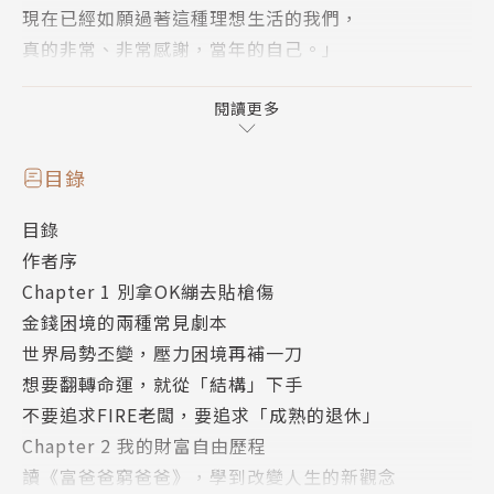
現在已經如願過著這種理想生活的我們，
真的非常、非常感謝，當年的自己。」
——富媽媽十方
閱讀更多
很多人都知道，理財作家富媽媽十方，因為一場家庭火
目錄
災開始學習理財而致富。但大家不知道的是，她跟科技
目錄
業的先生，兩人實際上如何安排薪水？如何計算目標？
作者序
做哪些事來達到目標？在他們家會做簡單的家庭財報，
Chapter 1 別拿OK繃去貼槍傷
每年認真看待邁向自由的「業績」。比如：
金錢困境的兩種常見劇本
-為加速存下本金，他們有幾年時間選擇不出國旅行。
世界局勢丕變，壓力困境再補一刀
-為了資產累積效率，他們尊奉「不買自住房」的鐵
想要翻轉命運，就從「結構」下手
律。
不要追求FIRE老闆，要追求「成熟的退休」
-在他們家，不檢討「年收入」，而是檢討「被動收
Chapter 2 我的財富自由歷程
入」的目標達成率。
讀《富爸爸窮爸爸》，學到改變人生的新觀念