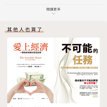
堅持不買自住房，只買出租房
直到幾年前，先生因科技業工作壓力太大，長期飲食不
創造第二收入、第三收入
閱讀更多
正常不僅得了糖尿病，甚至患上重度憂鬱症，嚴重到無
學習投資， 讀書、上課持續不斷
法下床去上班，而在46歲那年，毅然離開職場。以當
突破限制， 勇於嘗試從沒做過的事
時情境說是「被迫提早退休」也不為過。只不過，多虧
其他人也買了
被動收入目標調高到250萬，7年後遠遠破表
多年來長遠布局，使得他們當時被動收入已大於家庭支
翻轉命運，在於洞察金錢的本質
出，早就財富自由，先生本來就隨時可以「主動」提早
Chapter 3 那些不再為錢煩惱的人
退休。
3年存到100萬的護理師
建教畢業低薪出身，28歲身價破800萬
或許有人會覺得，科技業薪水高，當然可以財富自由。
一份薪水養全家，還默默存股致富的老師
真的是這樣嗎？有多少高薪的人，還身陷高額房貸、家
冷門科系也不妨礙財富自由
計負擔，或者為籌措孩子未來教育費用，而不敢想像自
Chapter 4 盤點篇：身家健檢與目標缺口計算
己何時才能退休？事實上，薪資高低並非主因，有計劃
退休，如同提一桶水出發前往沙漠
的分配、運用有限的上班族薪水，打造出被動收入系
製作資產負債表，計算出你的淨身價
統，才是真正的關鍵。
製作收入支出表，確認你的儲蓄率
退休階段兩大生活風險預告
在這本書中，作者提供自身曾經使用過的公式與表格，