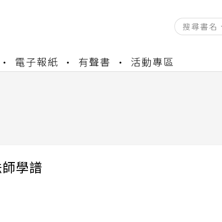
資產合併結果查詢
電子報紙
有聲書
活動專區
中，本站同步暫停部分閱讀服務
書櫃開通申請
與資產合併申請圖文教學
資產合併結果查詢
中，本站同步暫停部分閱讀服務
法師學譜