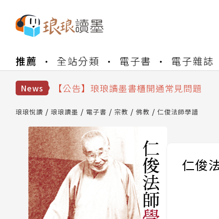
【公告】琅琅書店服務升級重要說明及
推薦
全站分類
電子書
電子雜誌
【公告】因 Readmoo 讀墨系統維護
【公告】琅琅讀墨數位閱讀資產合併與
【公告】琅琅讀墨書櫃開通常見問題
News
【公告】琅琅讀墨 3 分鐘完成書櫃開通
【公告】琅琅書店服務升級重要說明及
琅琅悅讀
琅琅讀墨
電子書
宗教
佛教
仁俊法師學譜
【公告】因 Readmoo 讀墨系統維護
仁俊