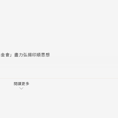
臺灣佛教史、中國近代佛教史等方面研究。
史館，2000年）、《印順法師年譜》（臺北：國史館，20
09年）、《戰後臺灣漢傳佛教史》（合著）（臺北：五南，2
等書。
基金會」盡力弘揚印順思想
閱讀更多