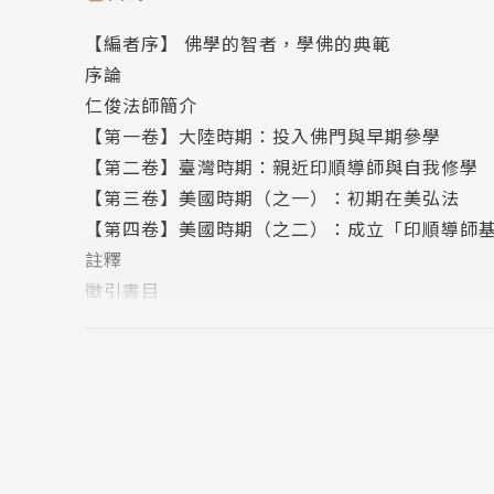
任協修，現為纂修。目前主要從事戰後臺灣史、
【編者序】 佛學的智者，學佛的典範
序論
著有《抗戰時期的中央財政與地方財政》（臺北：國
仁俊法師簡介
《真實與方便：印順思想研究》（臺北：法界，20
【第一卷】大陸時期：投入佛門與早期參學
年）、《研究二二八》（臺北：博揚，2011年）
【第二卷】臺灣時期：親近印順導師與自我修學
【第三卷】美國時期（之一）：初期在美弘法
【第四卷】美國時期（之二）：成立「印順導師
註釋
徵引書目
後 記
【附錄】 仁俊長老行狀
版權頁