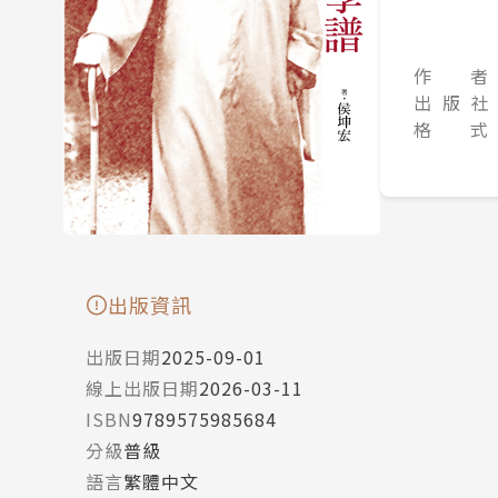
作 者
出 版 社
格 式
出版資訊
出版日期
2025-09-01
線上出版日期
2026-03-11
ISBN
9789575985684
分級
普級
語言
繁體中文