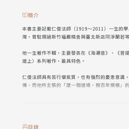
簡介
本書主要記載仁俊法師（1919～2011）一生的
灣，曾駐錫過新竹福嚴精舍與臺北新店同淨蘭若等
他一生著作不輟，主要發表在《海潮音》、《菩
道上〉系列著作，最具特色。
仁俊法師具有苦行僧氣質，也有強烈的憂患意識
傳，而他所主張的「建一個道場，樹百年規模」
作者簡介
侯坤宏
1955年出生於臺灣嘉義，政治大學歷史系學士、
目錄