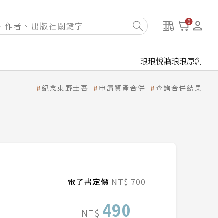
0
琅琅悅讀
琅琅原創
紀念東野圭吾
申請資產合併
查詢合併結果
電子書定價
NT$ 700
490
NT$