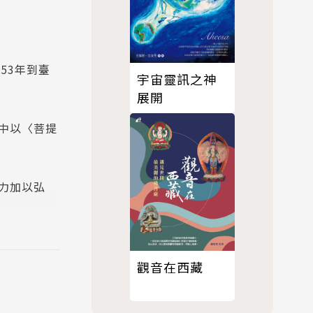
53年到臺
宇宙靈訊之神
展開
中以〈菩提
力加以弘
觀音在西藏
任協修、簡