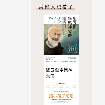
其他人也看了
08年）、
011
聖五傷畢奧神
父傳