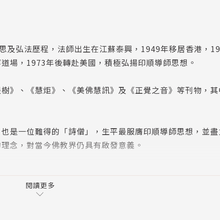
學思及弘法歷程，法師出生在江蘇泰興，1949年移居香港，19
道場，1973年後轉赴美國，積極弘揚印順導師思想。
提樹》、《慧炬》、《美佛慧訊》及《正覺之音》等刊物，其
，也是一位難得的「詩僧」，生平最服膺印順導師思想，並盡
的理念，對當今佛教界仍具有啟發意義。
閱讀更多
碩士、博士；1986年起，任職國史館，曾任助修、科長、薦